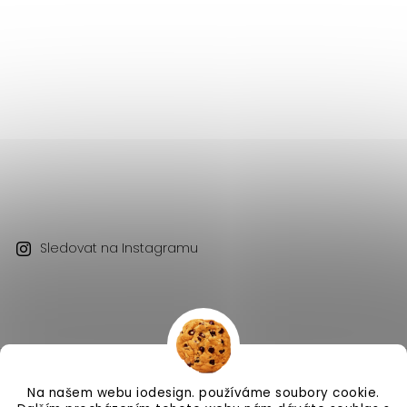
Sledovat na Instagramu
Na našem webu iodesign. používáme soubory cookie.
Copyright 2026
iodesign.
. Všechna práva vyhrazena.