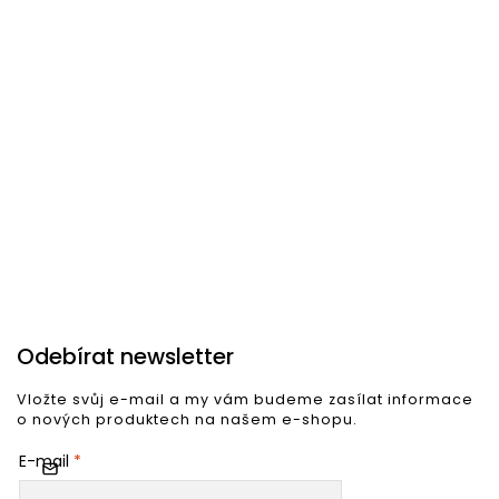
ratanový nábytek. Bizzotto nabízí
prémiový nábytek
vysoké kvality
a proslulého
italského designu
, ale i
krásný a jednoduchý
nábytek pro
méně náročnou
klientelu
. Vybere si zde opravdu každý.
Odebírat newsletter
Vložte svůj e-mail a my vám budeme zasílat informace
o nových produktech na našem e-shopu.
E-mail