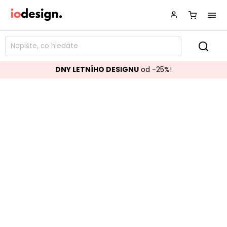
DNY LETNÍHO DESIGNU
od -25%!
Venkovní dřevěná lavice NOEMI
dvoumístná
Značka:
BIZZOTTO
Kód:
0805995
TOP akce
Populární