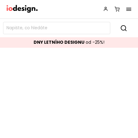
DNY LETNÍHO DESIGNU
od -25%!
Váza CONGO
Značka:
BIZZOTTO
Kód:
0503088
TOP akce