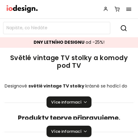
DNY LETNÍHO DESIGNU
od -25%!
Světlé vintage TV stolky a komody
pod TV
Designové
světlé vintage TV stolky
krásně se hodící do
vašeho obývacího pokoje.
Stylové komody pod TV
,
které
zaručeně pozvednou úroveň vaší domácnosti!
Více informací
Produkty teprve připravujeme.
Můžete se ale podívat na ostatní kategorie.
Více informací