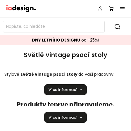
DNY LETNÍHO DESIGNU
od -25%!
Světlé vintage psací stoly
Stylové
světlé vintage
psací stoly
do vaší pracovny.
Mnoho skvělých kousků jako stvořených pro práci!
Více informací
Produkty teprve připravujeme.
Můžete se ale podívat na ostatní kategorie.
Více informací