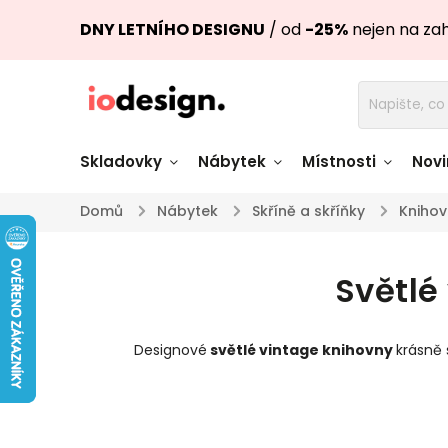
DNY LETNÍHO DESIGNU
/ od
-25%
nejen na za
Skladovky
Nábytek
Místnosti
Novi
Domů
/
Nábytek
/
Skříně a skříňky
/
Knihov
Židle skladem
Stoly skl
Světlé
Pohovky a křesla
Úložné pro
skladem
skladem
Designové
světlé vintage knihovny
krásně 
Doplňky a
Světla skladem
dekorace
Nádobí skladem