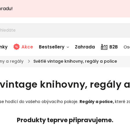
hradu!
nky
Akce
Bestsellery
Zahrada
B2B
Os
ny a regály
/
Světlé vintage knihovny, regály a police
adem
Stolky skladem
 vintage knihovny, regály a
story
Zahradní nábytek
skladem
se hodící do vašeho obývacího pokoje.
Regály a police
,
které 
Textílie skladem
 skladem
Produkty teprve připravujeme.