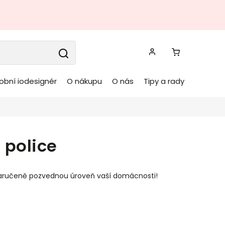
obní iodesignér
O nákupu
O nás
Tipy a rady
 police
zaručeně pozvednou úroveň vaší domácnosti!