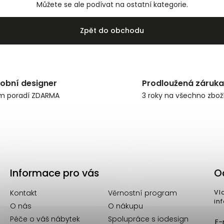
Můžete se ale podívat na ostatní kategorie.
Zpět do obchodu
obní designer
Prodloužená záruka
m poradí ZDARMA
3 roky na všechno zbož
Informace pro vás
O
Kontakt
Věrnostní program
Vl
in
O nás
O nákupu
Péče o váš nábytek
Spolupráce s iodesign
E-