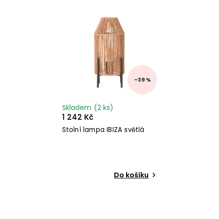
Nejprodávanější
Abecedně
–39 %
Skladem
(2 ks)
1 242 Kč
Stolní lampa IBIZA světlá
Do košíku