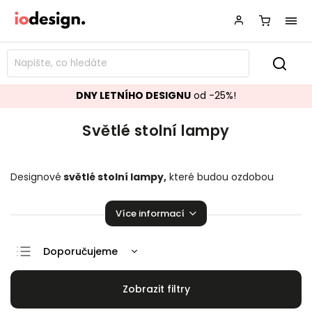
DNY LETNÍHO DESIGNU
od -25%!
Světlé stolní lampy
Designové
světlé stolní lampy,
které budou ozdobou
vašeho interiéru! Krásné
stolní lampy
pozvednou úroveň
Vaší domácnosti.
Více informací
Doporučujeme
Nejlevnější
Nejdražší