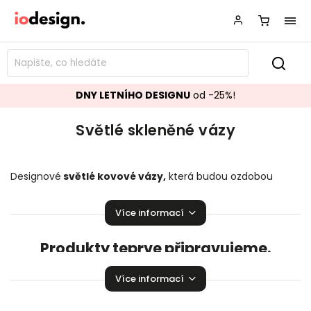
DNY LETNÍHO DESIGNU
od -25%!
Světlé skleněné vázy
Designové
světlé kovové vázy
,
která budou ozdobou
vašeho interiéru! Krásné
světlé kovové vázy
jsou ideálním
doplňkem do Vaší domácnosti.
Více informací
Produkty teprve připravujeme.
Můžete se ale podívat na ostatní kategorie.
Více informací