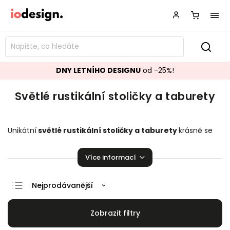
DNY LETNÍHO DESIGNU
od -25%!
Světlé rustikální stoličky a taburety
Unikátní
světlé rustikální stoličky
a taburety
krásně se
hodící do vašeho obývacího pokoje či kuchyně.
Stoličky a
taburety,
které budou ozdobou vaší domácnosti!
Více informací
Nejprodávanější
Doporučujeme
Nejlevnější