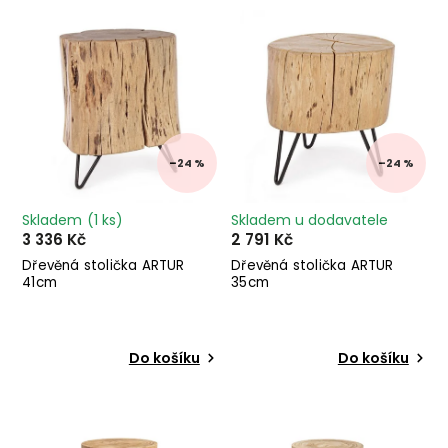
Nejdražší
Abecedně
–24 %
–24 %
Skladem
(1 ks)
Skladem u dodavatele
3 336 Kč
2 791 Kč
Dřevěná stolička ARTUR
Dřevěná stolička ARTUR
41cm
35cm
Do košíku
Do košíku