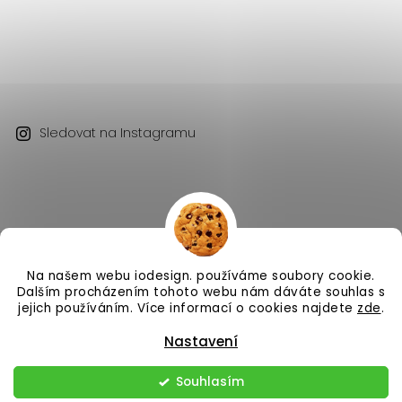
Sledovat na Instagramu
Na našem webu iodesign. používáme soubory cookie.
Copyright 2026
iodesign.
. Všechna práva vyhrazena.
Dalším procházením tohoto webu nám dáváte souhlas s
Vytvořil
Shoptet
| Design
Shoptak.cz
jejich používáním. Více informací o cookies najdete
zde
.
Nastavení
Souhlasím
Odstoupit od smlouvy