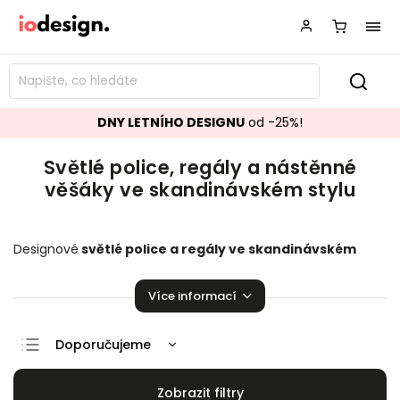
DNY LETNÍHO DESIGNU
od -25%!
Světlé police, regály a nástěnné
věšáky ve skandinávském stylu
Designové
světlé police a regály ve skandinávském
stylu
krásně se hodící do vašeho obývacího pokoje, ložnice
či šatny. Stylové
nástěnné věšáky
,
které zaručeně rozzáří
Více informací
vaší domácnosti!
Doporučujeme
Nejlevnější