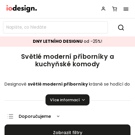
DNY LETNÍHO DESIGNU
od -25%!
Světlé moderní příborníky a
kuchyňské komody
Designové
světlé moderní příborníky
krásně se hodící do
vašeho obývacího pokoje či vaši jídelny.
Kuchyňské
komody
,
které zaručeně pozvednou úroveň vaší
Více informací
domácnosti!
Doporučujeme
Nejlevnější