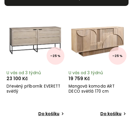
Nejdražší
Nejprodávanější
Abecedně
–25 %
–25 %
U vás od 3 týdnů
U vás od 3 týdnů
23 100 Kč
19 759 Kč
Dřevěný příborník EVERETT
Mangová komoda ART
světlý
DECO světlá 170 cm
Do košíku
Do košíku