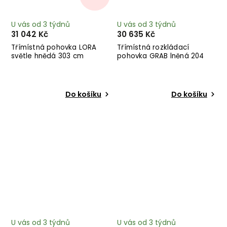
U vás od 3 týdnů
U vás od 3 týdnů
31 042 Kč
30 635 Kč
Třímístná pohovka LORA
Třímístná rozkládací
světle hnědá 303 cm
pohovka GRAB lněná 204
cm
Do košíku
Do košíku
U vás od 3 týdnů
U vás od 3 týdnů