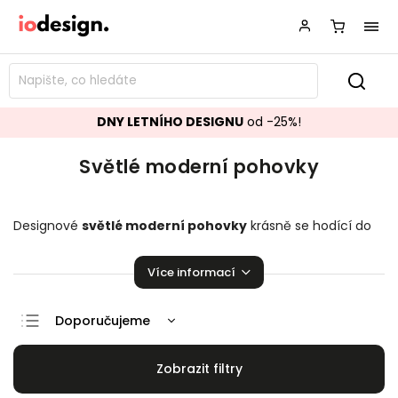
DNY LETNÍHO DESIGNU
od -25%!
Světlé moderní pohovky
Designové
světlé moderní pohovky
krásně se hodící do
vašeho obývacího pokoje! Sedací soupravy, které zaručeně
pozvednou úroveň vašeho domova.
Více informací
Doporučujeme
Nejlevnější
Nejdražší