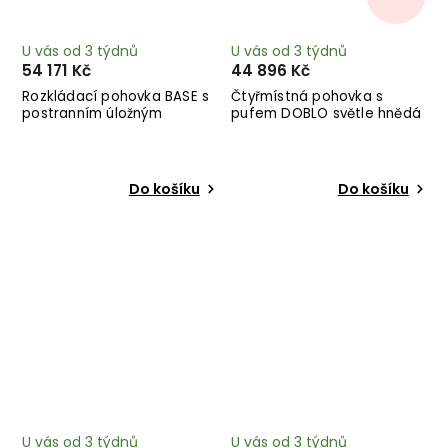
U vás od 3 týdnů
U vás od 3 týdnů
54 171 Kč
44 896 Kč
Rozkládací pohovka BASE s
Čtyřmístná pohovka s
postranním úložným
pufem DOBLO světle hnědá
prostorem světlá 244 cm
315 cm
Do košíku
Do košíku
U vás od 3 týdnů
U vás od 3 týdnů