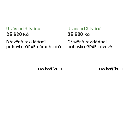
U vás od 3 týdnů
U vás od 3 týdnů
25 630 Kč
25 630 Kč
Dřevěná rozkládací
Dřevěná rozkládací
pohovka GRAB námořnická
pohovka GRAB olivově
modrá 204 cm
zelená 204 cm
Do košíku
Do košíku