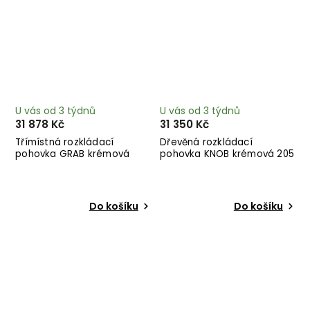
U vás od 3 týdnů
U vás od 3 týdnů
31 878 Kč
31 350 Kč
Třímístná rozkládací
Dřevěná rozkládací
pohovka GRAB krémová
pohovka KNOB krémová 205
204 cm
cm
Do košíku
Do košíku