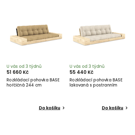
Nejprodávanější
Abecedně
U vás od 3 týdnů
U vás od 3 týdnů
51 660 Kč
55 440 Kč
Rozkládací pohovka BASE
Rozkládací pohovka BASE
hořčičná 244 cm
lakovaná s postranním
úložným prostorem lněná
244 cm
Do košíku
Do košíku