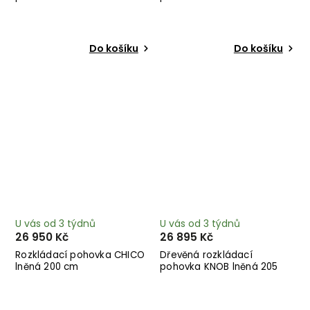
modrá 205 cm
cm
Do košíku
Do košíku
U vás od 3 týdnů
U vás od 3 týdnů
26 950 Kč
26 895 Kč
Rozkládací pohovka CHICO
Dřevěná rozkládací
lněná 200 cm
pohovka KNOB lněná 205
cm