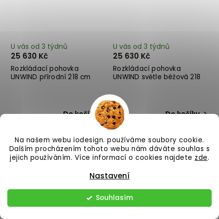
U vás od 3 týdnů
U vás od 3 týdnů
25 630 Kč
25 630 Kč
Rozkládací pohovka
Rozkládací pohovka
UNWIND přírodní 218 cm
UNWIND světle béžová 218
cm
Do košíku
Do košíku
Na našem webu iodesign. používáme soubory cookie.
Dalším procházením tohoto webu nám dáváte souhlas s
jejich používáním. Více informací o cookies najdete
zde
.
Nastavení
Souhlasím