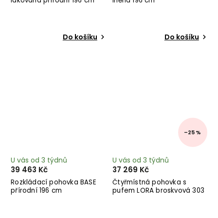
lakovaná přírodní 196 cm
lněná 196 cm
Do košíku
Do košíku
–25 %
U vás od 3 týdnů
U vás od 3 týdnů
39 463 Kč
37 269 Kč
Rozkládací pohovka BASE
Čtyřmístná pohovka s
přírodní 196 cm
pufem LORA broskvová 303
cm