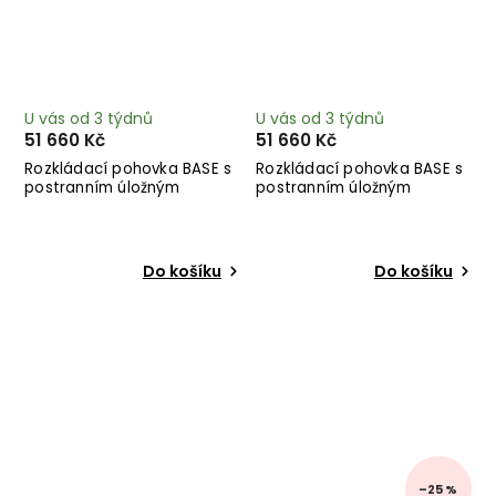
U vás od 3 týdnů
U vás od 3 týdnů
51 660 Kč
51 660 Kč
Rozkládací pohovka BASE s
Rozkládací pohovka BASE s
postranním úložným
postranním úložným
prostorem lněná 244 cm
prostorem přírodní 244 cm
Do košíku
Do košíku
–25 %