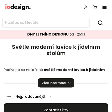
DNY LETNÍHO DESIGNU
od -25%!
Světlé moderní lavice k jídelním
stolům
Podívejte se na krásné
světlé moderní
lavice k jídelním
stolům
perfektně se hodící do vaší domácnosti. Na výběr
je zde z několika kusů. Je radost na nich sedět!
Více informací
Nejprodávanější
Doporučujeme