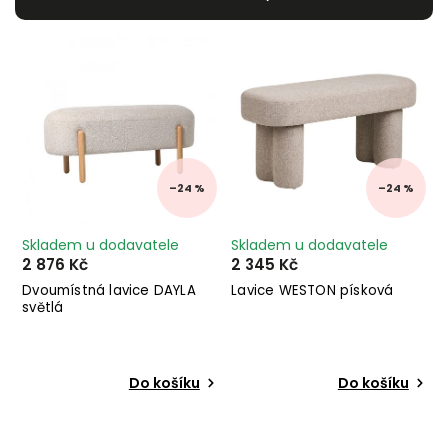
Nejlevnější
Nejdražší
Abecedně
–24 %
–24 %
Skladem u dodavatele
Skladem u dodavatele
2 876 Kč
2 345 Kč
Dvoumístná lavice DAYLA
Lavice WESTON písková
světlá
Do košíku
Do košíku