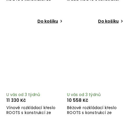
světlého dřeva
ze světlého dřeva
Do košíku
Do košíku
U vás od 3 týdnů
U vás od 3 týdnů
11 330 Kč
10 558 Kč
Vínové rozkládací křeslo
Béžové rozkládací křeslo
ROOTS s konstrukcí ze
ROOTS s konstrukcí ze
světlého dřeva
světlého dřeva