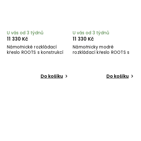
U vás od 3 týdnů
U vás od 3 týdnů
11 330 Kč
11 330 Kč
Námořnické rozkládací
Námořnicky modré
křeslo ROOTS s konstrukcí
rozkládací křeslo ROOTS s
ze světlého dřeva
konstrukcí ze světlého
dřeva
Do košíku
Do košíku