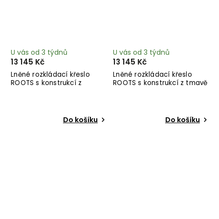
U vás od 3 týdnů
U vás od 3 týdnů
13 145 Kč
13 145 Kč
Lněné rozkládací křeslo
Lněné rozkládací křeslo
ROOTS s konstrukcí z
ROOTS s konstrukcí z tmavě
černého dřeva
hnědého dřeva
Do košíku
Do košíku