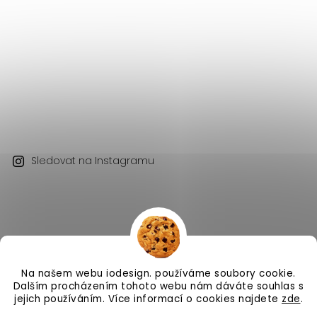
Sledovat na Instagramu
Na našem webu iodesign. používáme soubory cookie.
Copyright 2026
iodesign.
. Všechna práva vyhrazena.
Dalším procházením tohoto webu nám dáváte souhlas s
Vytvořil
Shoptet
| Design
Shoptak.cz
jejich používáním. Více informací o cookies najdete
zde
.