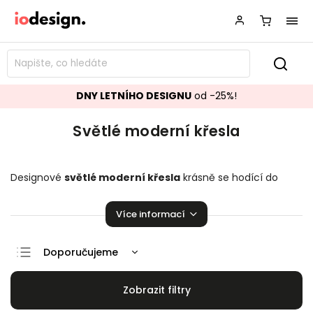
DNY LETNÍHO DESIGNU
od -25%!
Světlé moderní křesla
Designové
světlé moderní křesla
krásně se hodící do
vašeho obývacího pokoje.
Křesla
přímo stvořené k relaxaci!
Více informací
Doporučujeme
Nejlevnější
Nejdražší