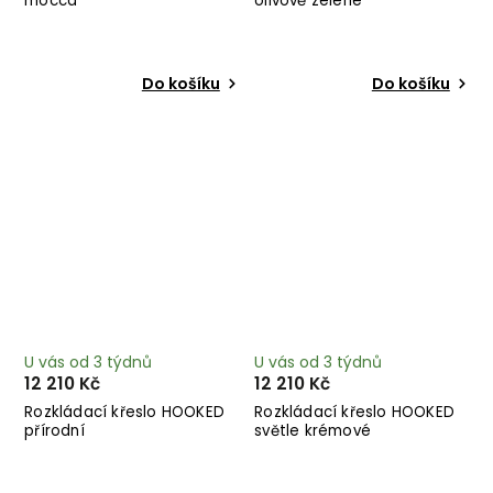
mocca
olivově zelené
Do košíku
Do košíku
U vás od 3 týdnů
U vás od 3 týdnů
12 210 Kč
12 210 Kč
Rozkládací křeslo HOOKED
Rozkládací křeslo HOOKED
přírodní
světle krémové