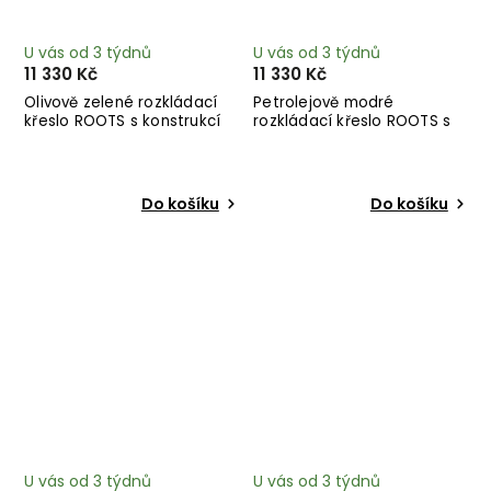
U vás od 3 týdnů
U vás od 3 týdnů
11 330 Kč
11 330 Kč
Olivově zelené rozkládací
Petrolejově modré
křeslo ROOTS s konstrukcí
rozkládací křeslo ROOTS s
ze světlého dřeva
konstrukcí ze světlého
dřeva
Do košíku
Do košíku
U vás od 3 týdnů
U vás od 3 týdnů