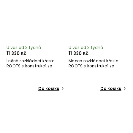
U vás od 3 týdnů
U vás od 3 týdnů
11 330 Kč
11 330 Kč
Lněné rozkládací křeslo
Mocca rozkládací křeslo
ROOTS s konstrukcí ze
ROOTS s konstrukcí ze
světlého dřeva
světlého dřeva
Do košíku
Do košíku