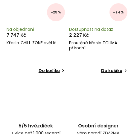
–25 %
–24 %
Na objednání
Dostupnost na dotaz
7 747 Kč
2 227 Kč
Křeslo CHILL ZONE světlé
Proutěné křeslo TOLIMA
přírodní
Do košíku
Do košíku
5/5 hvězdiček
Osobní designer
z více než 1 000 recenzí
vám poradí ZDARMA