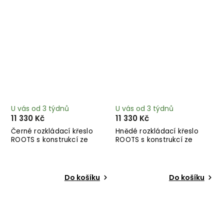
U vás od 3 týdnů
U vás od 3 týdnů
11 330 Kč
11 330 Kč
Černé rozkládací křeslo
Hnědé rozkládací křeslo
ROOTS s konstrukcí ze
ROOTS s konstrukcí ze
světlého dřeva
světlého dřeva
Do košíku
Do košíku