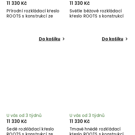
11 330 Kč
11 330 Kč
Přírodní rozkládací křeslo
Světle béžové rozkládací
ROOTS s konstrukcí ze
křeslo ROOTS s konstrukcí
světlého dřeva
ze světlého dřeva
Do košíku
Do košíku
U vás od 3 týdnů
U vás od 3 týdnů
11 330 Kč
11 330 Kč
Šedé rozkládací křeslo
Tmavě hnědé rozkládací
ROOTS s konstrukcí ze
křeslo ROOTS s konstrukcí