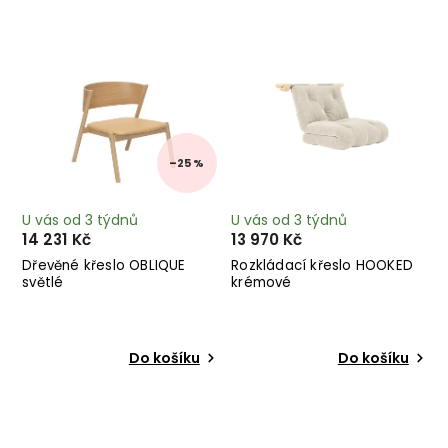
Nejprodávanější
Abecedně
–25 %
U vás od 3 týdnů
U vás od 3 týdnů
14 231 Kč
13 970 Kč
Dřevěné křeslo OBLIQUE
Rozkládací křeslo HOOKED
světlé
krémové
Do košíku
Do košíku