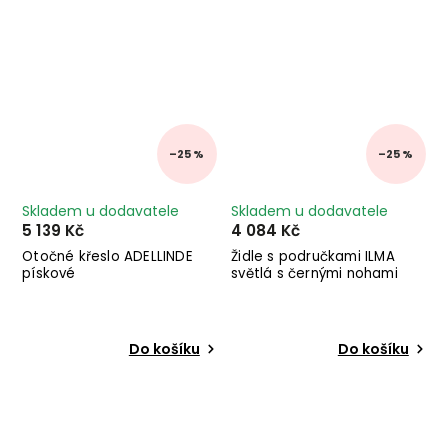
–25 %
–25 %
Skladem u dodavatele
Skladem u dodavatele
5 139 Kč
4 084 Kč
Otočné křeslo ADELLINDE
Židle s područkami ILMA
pískové
světlá s černými nohami
Do košíku
Do košíku