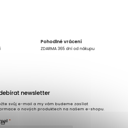
Pohodlné vrácení
í
ZDARMA 365 dní od nákupu
debírat newsletter
ožte svůj e-mail a my vám budeme zasílat
formace o nových produktech na našem e-shopu.
mail