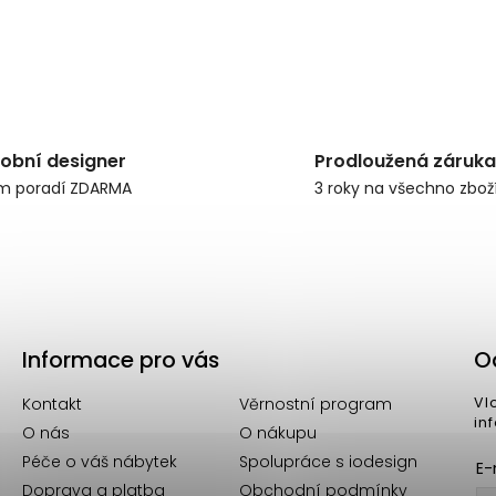
obní designer
Prodloužená záruka
m poradí ZDARMA
3 roky na všechno zbož
Informace pro vás
O
Kontakt
Věrnostní program
Vl
in
O nás
O nákupu
Péče o váš nábytek
Spolupráce s iodesign
E-
Doprava a platba
Obchodní podmínky