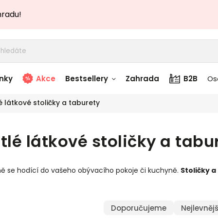
hradu!
nky
Akce
Bestsellery
Zahrada
B2B
Os
é látkové stoličky a taburety
adem
Stolky skladem
tlé látkové stoličky a tabu
story
Zahradní nábytek
skladem
ně se hodící do vašeho obývacího pokoje či kuchyně.
Stoličky a
Textílie skladem
 skladem
Doporučujeme
Nejlevnějš