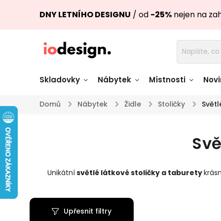
DNY LETNÍHO DESIGNU
/ od
-25%
nejen na za
Skladovky
Nábytek
Místnosti
Novi
Domů
/
Nábytek
/
Židle
/
Stoličky
/
Světl
Židle skladem
Stoly skl
Svě
Pohovky a křesla
Úložné pro
skladem
skladem
Unikátní
světlé látkové
stoličky a taburety
krás
Doplňky a
Světla skladem
dekorace
Upřesnit filtry
Nádobí skladem