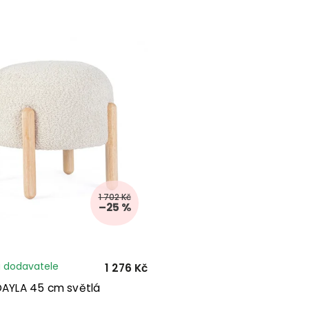
1 702 Kč
–25 %
 dodavatele
1 276 Kč
 DAYLA 45 cm světlá