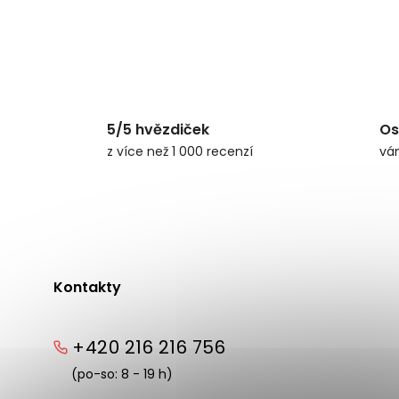
5/5 hvězdiček
Os
z více než 1 000 recenzí
vá
Kontakty
+420 216 216 756
(po-so: 8 - 19 h)