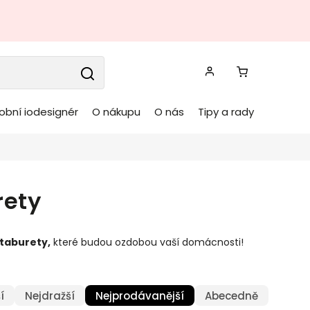
obní iodesignér
O nákupu
O nás
Tipy a rady
rety
 taburety,
které budou ozdobou vaší domácnosti!
í
Nejdražší
Nejprodávanější
Abecedně