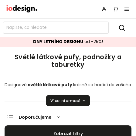
DNY LETNÍHO DESIGNU
od -25%!
Světlé látkové pufy, podnožky a
taburetky
Designové
světlé látkové pufy
krásně se hodící do vašeho
obývacího pokoje.
Podnožky a taburetky
k vaší sedací
soupravě přímo stvořené k relaxaci!
Více informací
Doporučujeme
Nejlevnější