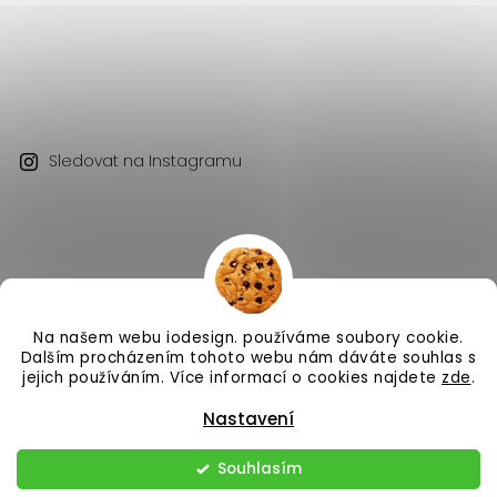
Sledovat na Instagramu
Na našem webu iodesign. používáme soubory cookie.
Copyright 2026
iodesign.
. Všechna práva vyhrazena.
Dalším procházením tohoto webu nám dáváte souhlas s
Vytvořil
Shoptet
| Design
Shoptak.cz
jejich používáním. Více informací o cookies najdete
zde
.
Nastavení
Souhlasím
Odstoupit od smlouvy