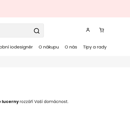
obní iodesignér
O nákupu
O nás
Tipy a rady
é
lucerny
rozzáří Vaší domácnost.