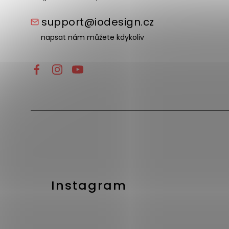
support@iodesign.cz
napsat nám můžete kdykoliv
Instagram