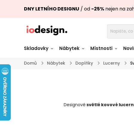
DNY LETNÍHO DESIGNU
/ od
-25%
nejen na za
Skladovky
Nábytek
Místnosti
Novi
Domů
/
Nábytek
/
Doplňky
/
Lucerny
/
S
Židle skladem
Stoly skl
Pohovky a křesla
Úložné pro
skladem
skladem
Designové
světlé kovové lucern
Doplňky a
Světla skladem
dekorace
Nádobí skladem