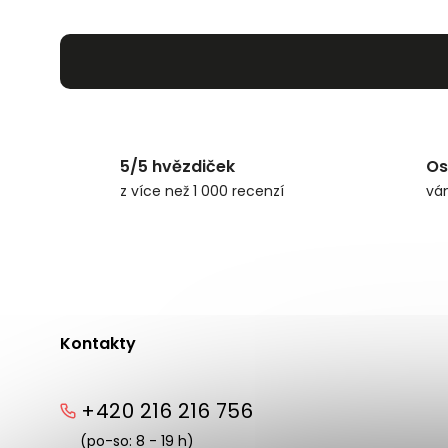
5/5 hvězdiček
Os
z více než 1 000 recenzí
vá
Kontakty
+420 216 216 756
(po-so: 8 - 19 h)