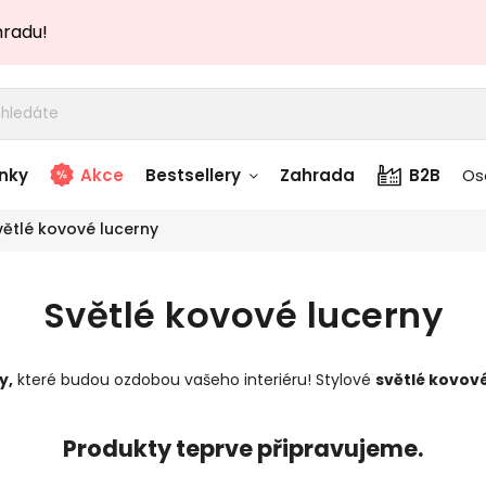
hradu!
nky
Akce
Bestsellery
Zahrada
B2B
Os
větlé kovové lucerny
adem
Stolky skladem
Světlé kovové lucerny
story
Zahradní nábytek
skladem
y
,
které budou ozdobou vašeho interiéru! Stylové
světlé kovov
Textílie skladem
 skladem
Produkty teprve připravujeme.