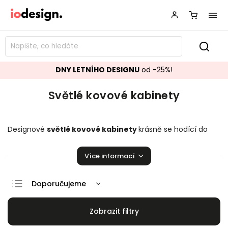
DNY LETNÍHO DESIGNU
od -25%!
Světlé kovové kabinety
Designové
světlé kovové kabinety
krásně se hodící do
vašeho obývacího pokoje.
Stylové kabinety
,
které
zaručeně pozvednou úroveň vaší domácnosti!
Více informací
Doporučujeme
Nejlevnější
Nejdražší