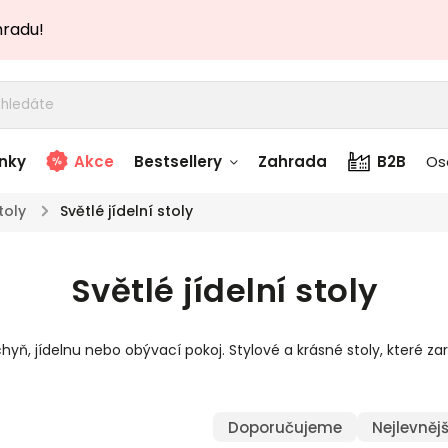
hradu!
nky
Akce
Bestsellery
Zahrada
B2B
Os
toly
/
Světlé jídelní stoly
adem
Stolky skladem
Světlé jídelní stoly
story
Zahradní nábytek
skladem
chyň, jídelnu nebo obývací pokoj. Stylové a krásné stoly, kter
Textílie skladem
 skladem
Doporučujeme
Nejlevnějš