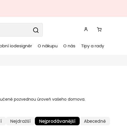
obní iodesignér
O nákupu
O nás
Tipy a rady
é zaručeně pozvednou úroveň vašeho domova.
í
Nejdražší
Nejprodávanější
Abecedně