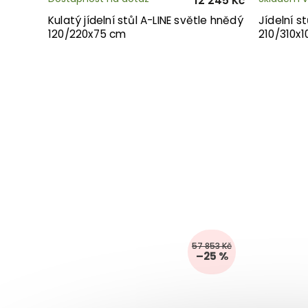
12 245 Kč
Kulatý jídelní stůl A-LINE světle hnědý
Jídelní s
120/220x75 cm
210/310x
57 853 Kč
–25 %