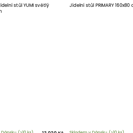
ídelní stůl YUMI světlý
Jídelní stůl PRIMARY 160x80
m
 Dánsku
(>10 ks)
Skladem v Dánsku
(>10 ks)