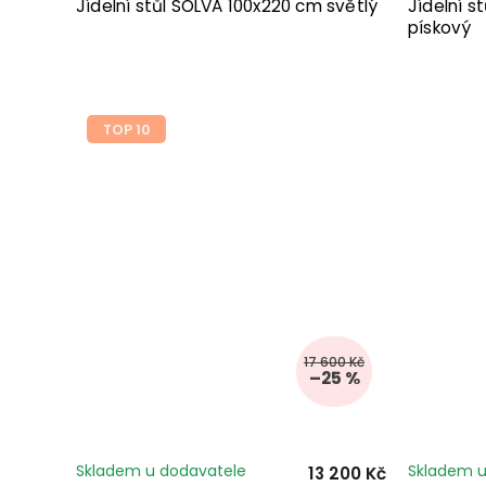
Jídelní stůl SOLVA 100x220 cm světlý
Jídelní 
pískový
TOP 10
17 600 Kč
–25 %
Skladem u dodavatele
Skladem u
13 200 Kč