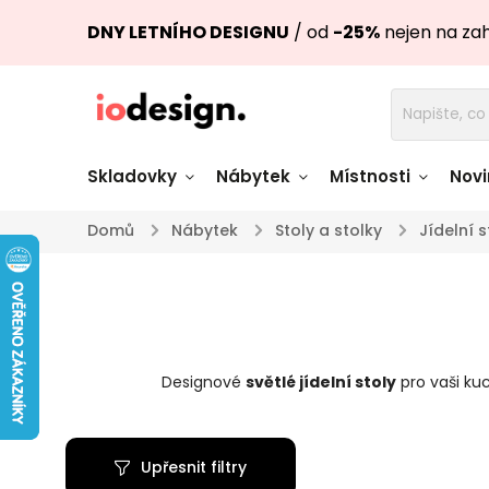
DNY LETNÍHO DESIGNU
/ od
-25%
nejen na za
Skladovky
Nábytek
Místnosti
Novi
Domů
/
Nábytek
/
Stoly a stolky
/
Jídelní s
Židle skladem
Stoly skl
Pohovky a křesla
Úložné pro
skladem
skladem
Designové
světlé
jídelní stoly
pro vaši ku
Doplňky a
Světla skladem
dekorace
Upřesnit filtry
Nádobí skladem