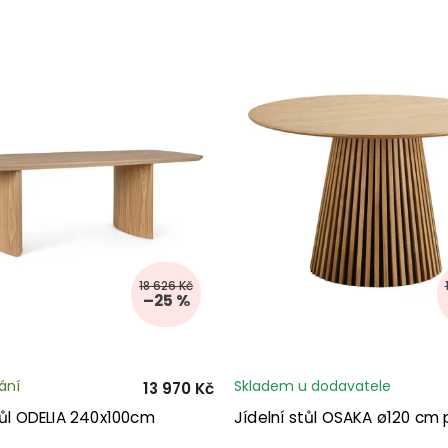
18 626 Kč
–25 %
ání
Skladem u dodavatele
13 970 Kč
tůl ODELIA 240x100cm
Jídelní stůl OSAKA ø120 cm 