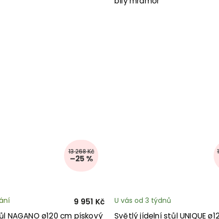
bílý mramor
13 268 Kč
–25 %
ání
U vás od 3 týdnů
9 951 Kč
stůl NAGANO ø120 cm pískový
Světlý jídelní stůl UNIQUE ø1