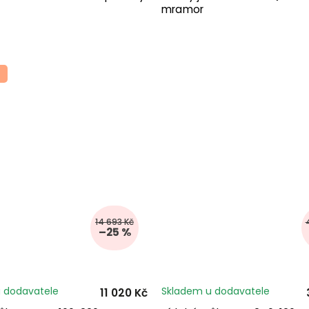
mramor
14 693 Kč
–25 %
 dodavatele
Skladem u dodavatele
11 020 Kč