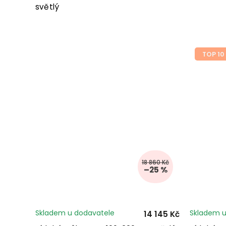
světlý
TOP 10
18 860 Kč
–25 %
Skladem u dodavatele
Skladem u
14 145 Kč