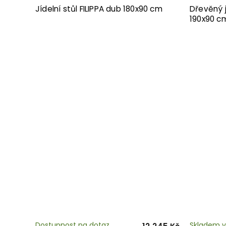
Jídelní stůl FILIPPA dub 180x90 cm
Dřevěný j
190x90 c
Dostupnost na dotaz
Skladem v