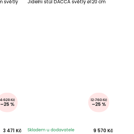
m světlý
Jídelní stůl DACCA světlý ø120 cm
4 628 Kč
12 760 Kč
–25 %
–25 %
Skladem u dodavatele
3 471 Kč
9 570 Kč