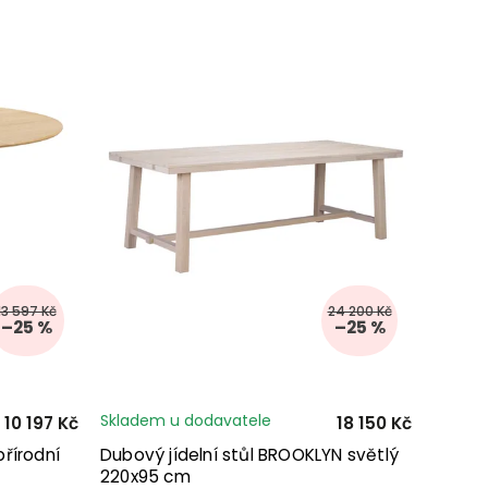
13 597 Kč
24 200 Kč
–25 %
–25 %
Skladem u dodavatele
10 197 Kč
18 150 Kč
přírodní
Dubový jídelní stůl BROOKLYN světlý
220x95 cm