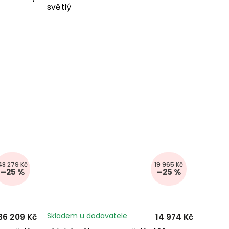
světlý
48 279 Kč
19 965 Kč
–25 %
–25 %
Skladem u dodavatele
36 209 Kč
14 974 Kč