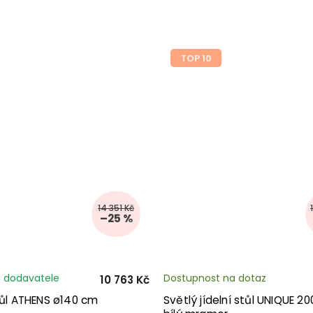
TOP 10
14 351 Kč
–25 %
 dodavatele
Dostupnost na dotaz
10 763 Kč
tůl ATHENS ø140 cm
Světlý jídelní stůl UNIQUE 2