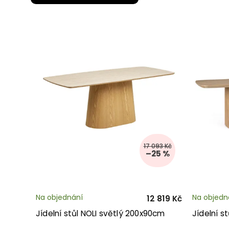
17 093 Kč
–25 %
Na objednání
Na objedn
12 819 Kč
Jídelní stůl NOLI světlý 200x90cm
Jídelní s