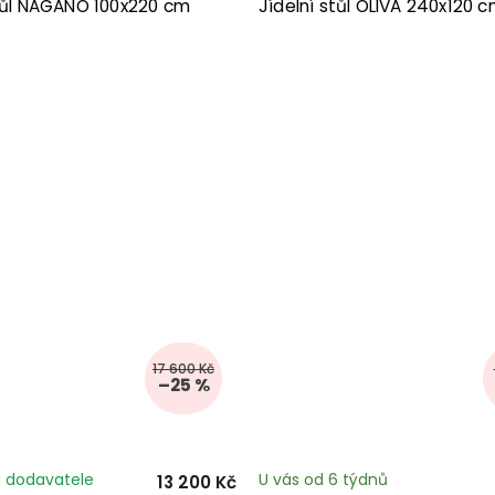
stůl NAGANO 100x220 cm
Jídelní stůl OLIVA 240x120 c
17 600 Kč
–25 %
 dodavatele
U vás od 6 týdnů
13 200 Kč