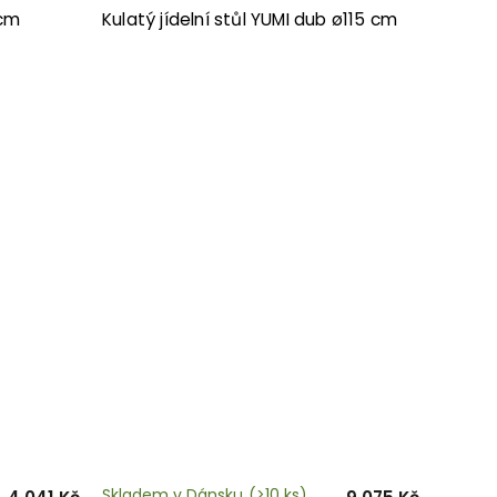
 cm
Kulatý jídelní stůl YUMI dub ø115 cm
Skladem v Dánsku
(>10 ks)