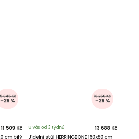
15 345 Kč
18 250 Kč
–25 %
–25 %
U vás od 3 týdnů
11 509 Kč
13 688 Kč
20 cm bílý
Jídelní stůl HERRINGBONE 160x80 cm