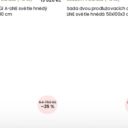
13 020 Kč
tůl A-LINE světle hnědý
Sada dvou prodlužovacích 
100 cm
LINE světle hnědá 50x100x3
64 750 Kč
–25 %