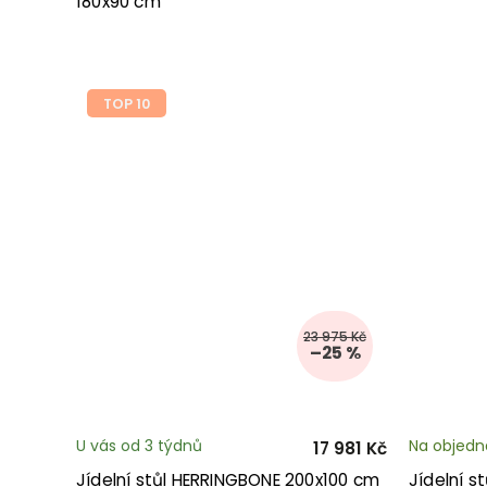
180x90 cm
TOP 10
23 975 Kč
–25 %
U vás od 3 týdnů
Na objedn
17 981 Kč
Jídelní stůl HERRINGBONE 200x100 cm
Jídelní 