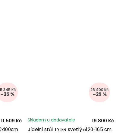
15 345 Kč
26 400 Kč
–25 %
–25 %
Skladem u dodavatele
11 509 Kč
19 800 Kč
00x100cm
Jídelní stůl TYLER světlý ⌀120-165 cm