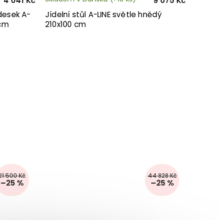
4 041 Kč
9 075 Kč
desek A-
Jídelní stůl A-LINE světle hnědý
 cm
210x100 cm
21 500 Kč
44 828 Kč
–25 %
–25 %