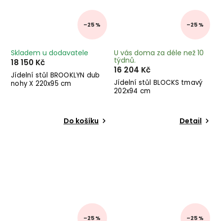
–25 %
–25 %
Skladem u dodavatele
U vás doma za déle než 10
týdnů.
18 150 Kč
16 204 Kč
Jídelní stůl BROOKLYN dub
Jídelní stůl BLOCKS tmavý
nohy X 220x95 cm
202x94 cm
Do košíku
Detail
–25 %
–25 %