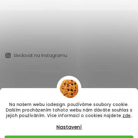
Sledovat na Instagramu
Na našem webu iodesign. používáme soubory cookie.
Copyright 2026
iodesign.
. Všechna práva vyhrazena.
Dalším procházením tohoto webu nám dáváte souhlas s
Vytvořil
Shoptet
| Design
Shoptak.cz
jejich používáním. Více informací o cookies najdete
zde
.
Nastavení