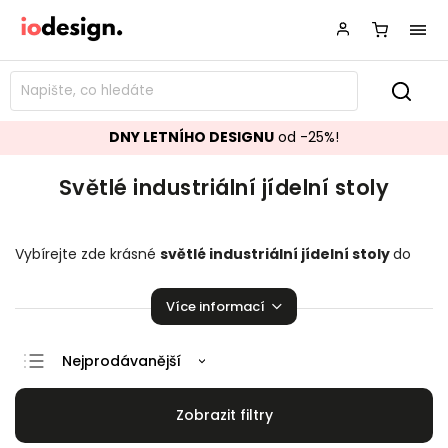
DNY LETNÍHO DESIGNU
od -25%!
Světlé industriální jídelní stoly
Vybírejte zde krásné
světlé industriální jídelní stoly
do
vaší kuchyně či jídelny. Mnoho skvělých kousků pro vaši
úžasnou domácnost!
Více informací
Nejprodávanější
Doporučujeme
Nejlevnější