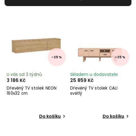
Nejdražší
Nejprodávanější
Abecedně
–25 %
–25 %
U vás od 3 týdnů
Skladem u dodavatele
3 186 Kč
25 859 Kč
Dřevěný TV stolek NEON
Dřevěný TV stolek CALI
160x32 cm
světlý
Do košíku
Do košíku