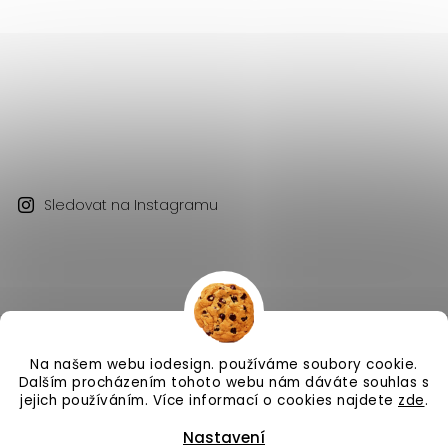
Sledovat na Instagramu
Na našem webu iodesign. používáme soubory cookie.
Copyright 2026
iodesign.
. Všechna práva vyhrazena.
Dalším procházením tohoto webu nám dáváte souhlas s
Vytvořil
Shoptet
| Design
Shoptak.cz
jejich používáním. Více informací o cookies najdete
zde
.
Nastavení