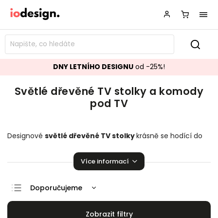
DNY LETNÍHO DESIGNU
od -25%!
Světlé dřevěné TV stolky a komody
pod TV
Designové
světlé dřevěné TV stolky
krásně se hodící do
vašeho obývacího pokoje.
Stylové komody pod TV
,
které
zaručeně pozvednou úroveň vaší domácnosti!
Více informací
Doporučujeme
Nejlevnější