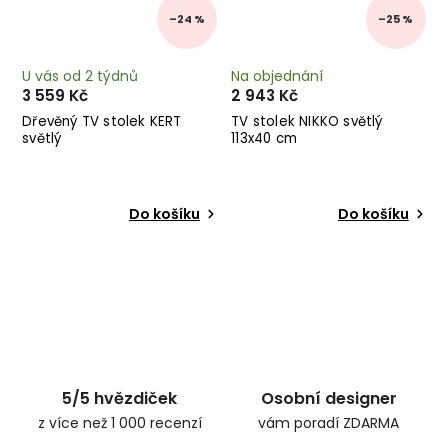
–24 %
–25 %
U vás od 2 týdnů
Na objednání
3 559 Kč
2 943 Kč
Dřevěný TV stolek KERT
TV stolek NIKKO světlý
světlý
113x40 cm
Do košíku
Do košíku
5/5 hvězdiček
Osobní designer
z více než 1 000 recenzí
vám poradí ZDARMA