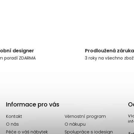
obní designer
Prodloužená záruka
m poradí ZDARMA
3 roky na všechno zbož
Informace pro vás
O
Kontakt
Věrnostní program
Vl
in
O nás
O nákupu
Péče o váš nábytek
Spolupráce s iodesign
E-