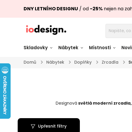
DNY LETNÍHO DESIGNU
/ od
-25%
nejen na za
Skladovky
Nábytek
Místnosti
Novi
Domů
/
Nábytek
/
Doplňky
/
Zrcadla
/
S
Židle skladem
Stoly skl
Pohovky a křesla
Úložné pro
skladem
skladem
Designová
světlá moderní zrcadla
,
Doplňky a
Světla skladem
dekorace
Upřesnit filtry
Nádobí skladem