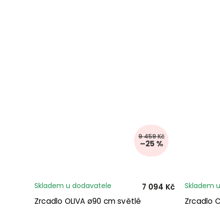
9 459 Kč
–25 %
Skladem u dodavatele
Skladem u
7 094 Kč
Zrcadlo OLIVA ø90 cm světlé
Zrcadlo 