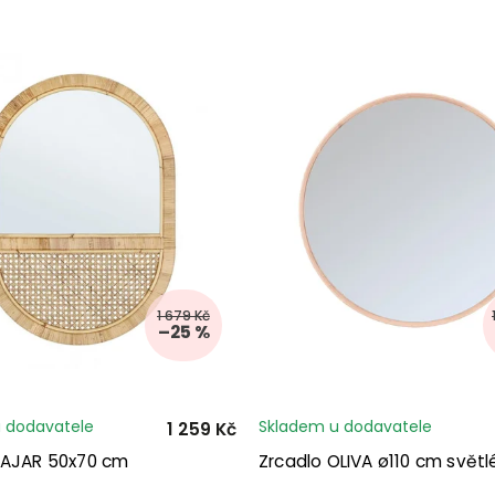
1 679 Kč
–25 %
 dodavatele
Skladem u dodavatele
1 259 Kč
HAJAR 50x70 cm
Zrcadlo OLIVA ø110 cm světl