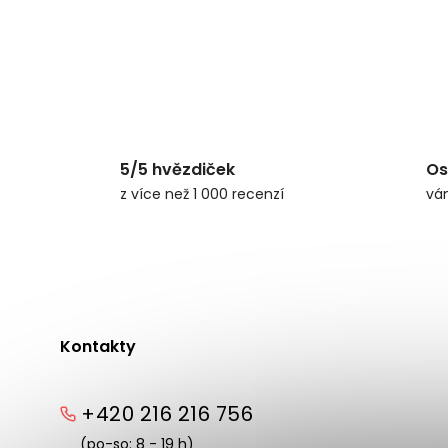
5/5 hvězdiček
Os
z více než 1 000 recenzí
vá
Kontakty
+420 216 216 756
(po-so: 8 - 19 h)