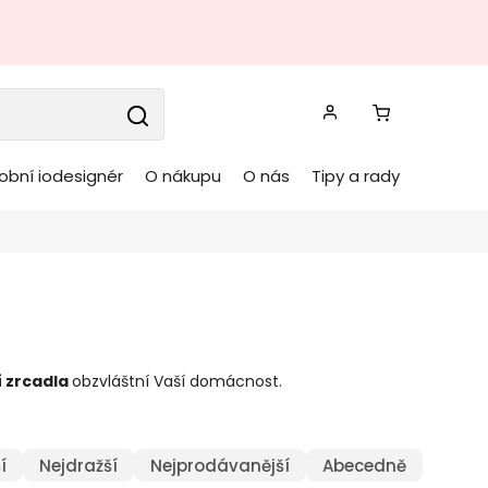
obní iodesignér
O nákupu
O nás
Tipy a rady
í
zrcadla
obzvláštní Vaší domácnost.
í
Nejdražší
Nejprodávanější
Abecedně