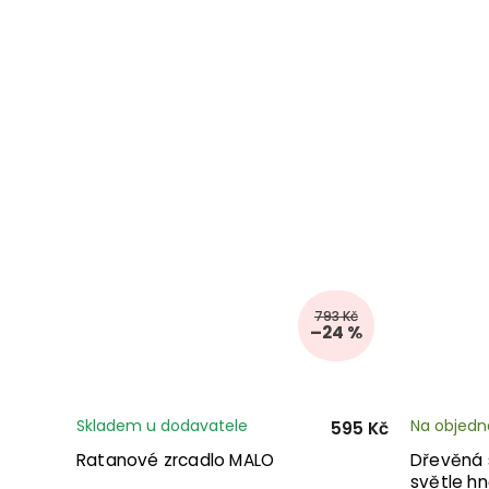
793 Kč
–24 %
Skladem u dodavatele
Na objedn
595 Kč
Ratanové zrcadlo MALO
Dřevěná s
světle h