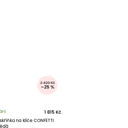
2 420 Kč
–25 %
ání
1 815 Kč
kříňka na klíče CONFETTI
nědá