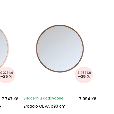
10 329 Kč
9 459 Kč
–25 %
–25 %
Skladem u dodavatele
7 747 Kč
7 094 Kč
é
Zrcadlo OLIVA ø90 cm