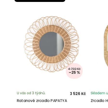
4 702 Kč
–25 %
U vás od 3 týdnů.
Skladem u
3 526 Kč
Ratanové zrcadlo PAPATYA
Zrcadlo 