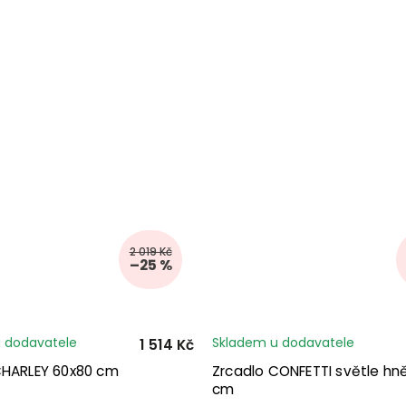
2 019 Kč
–25 %
 dodavatele
Skladem u dodavatele
1 514 Kč
CHARLEY 60x80 cm
Zrcadlo CONFETTI světle hn
cm