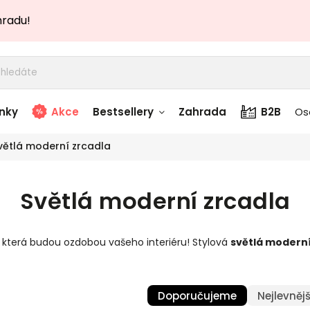
hradu!
nky
Akce
Bestsellery
Zahrada
B2B
Os
větlá moderní zrcadla
adem
Stolky skladem
Světlá moderní zrcadla
story
Zahradní nábytek
skladem
která budou ozdobou vašeho interiéru! Stylová
světlá modern
Textílie skladem
 skladem
Doporučujeme
Nejlevnějš