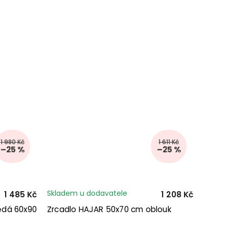
1 980 Kč
1 611 Kč
–25 %
–25 %
Skladem u dodavatele
1 485 Kč
1 208 Kč
ědá 60x90
Zrcadlo HAJAR 50x70 cm oblouk