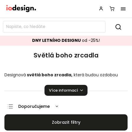
DNY LETNÍHO DESIGNU
od -25%!
Světlá boho zrcadla
Designová
světlá boho zrcadla
,
která budou ozdobou
vašeho interiéru! Stylová
světlá boho
zrcadla
obzvláštní
Vaší domácnost.
Více informací
Doporučujeme
Nejlevnější
Nejdražší