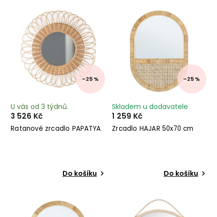
Nejprodávanější
Abecedně
–25 %
–25 %
U vás od 3 týdnů.
Skladem u dodavatele
3 526 Kč
1 259 Kč
Ratanové zrcadlo PAPATYA
Zrcadlo HAJAR 50x70 cm
Do košíku
Do košíku