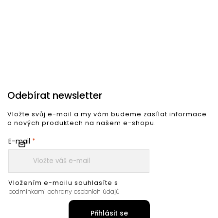
1 189 Kč
1 709 Kč
1
Do košíku
Do košíku
Odebírat newsletter
Vložte svůj e-mail a my vám budeme zasílat informace
o nových produktech na našem e-shopu.
E-mail
Vložením e-mailu souhlasíte s
podmínkami ochrany osobních údajů
Přihlásit se