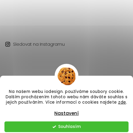
Sledovat na Instagramu
Na našem webu iodesign. používáme soubory cookie.
Copyright 2026
iodesign.
. Všechna práva vyhrazena.
Dalším procházením tohoto webu nám dáváte souhlas s
Vytvořil
Shoptet
| Design
Shoptak.cz
jejich používáním. Více informací o cookies najdete
zde
.
Nastavení
Souhlasím
Odstoupit od smlouvy