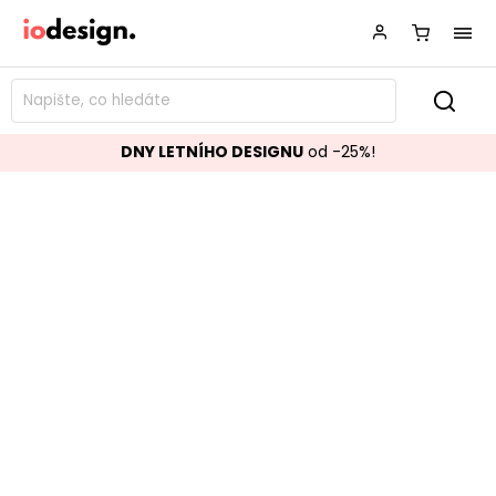
DNY LETNÍHO DESIGNU
od -25%!
Stropní světlo DAISY 80 cm
Značka:
OPVIQ
Kód:
521SHN3374
TOP akce
Populární