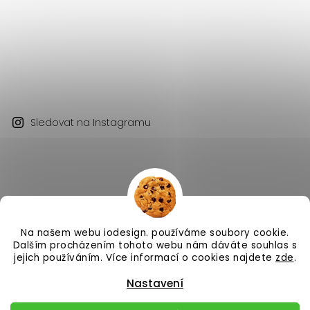
Sledovat na Instagramu
Na našem webu iodesign. používáme soubory cookie.
Copyright 2026
iodesign.
. Všechna práva vyhrazena.
Dalším procházením tohoto webu nám dáváte souhlas s
Vytvořil
Shoptet
| Design
Shoptak.cz
jejich používáním. Více informací o cookies najdete
zde
.
Nastavení