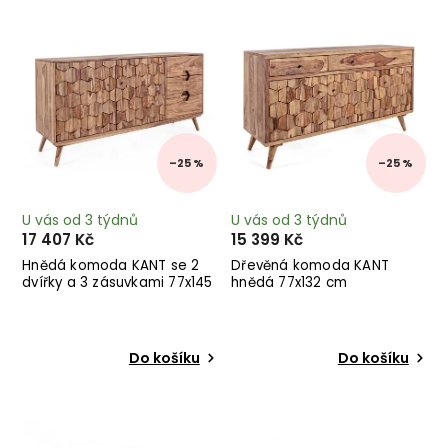
Nejprodávanější
Abecedně
–25 %
–25 %
U vás od 3 týdnů
U vás od 3 týdnů
17 407 Kč
15 399 Kč
Hnědá komoda KANT se 2
Dřevěná komoda KANT
dvířky a 3 zásuvkami 77x145
hnědá 77x132 cm
cm
Do košíku
Do košíku