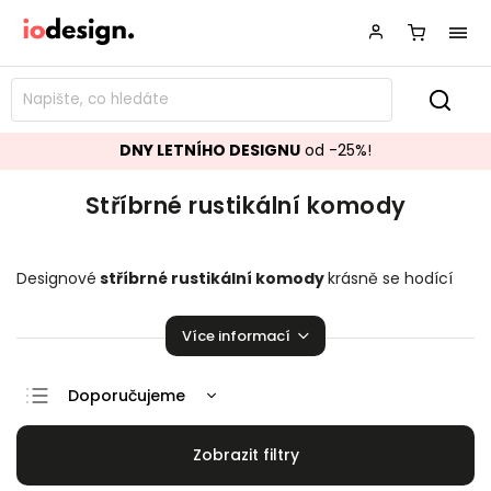
DNY LETNÍHO DESIGNU
od -25%!
Stříbrné rustikální komody
Designové
stříbrné rustikální komody
krásně se hodící
do vašeho obývacího pokoje či ložnice. Stylové
ko
mody
,
které zaručeně rozzáří vaší domácnosti!
Více informací
Doporučujeme
Nejlevnější
Nejdražší