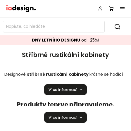
DNY LETNÍHO DESIGNU
od -25%!
Stříbrné rustikální kabinety
Designové
stříbrné rustikální kabinety
krásně se hodící
do vašeho obývacího pokoje.
Stylové kabinety
,
které
zaručeně pozvednou úroveň vaší domácnosti!
Více informací
Produkty teprve připravujeme.
Můžete se ale podívat na ostatní kategorie.
Více informací