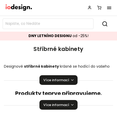
DNY LETNÍHO DESIGNU
od -25%!
Stříbrné kabinety
Designové
stříbrné
kabinety
krásně se hodící do vašeho
obývacího pokoje.
Stylové kabinety
,
které zaručeně
pozvednou úroveň vaší domácnosti!
Více informací
Produkty teprve připravujeme.
Můžete se ale podívat na ostatní kategorie.
Více informací