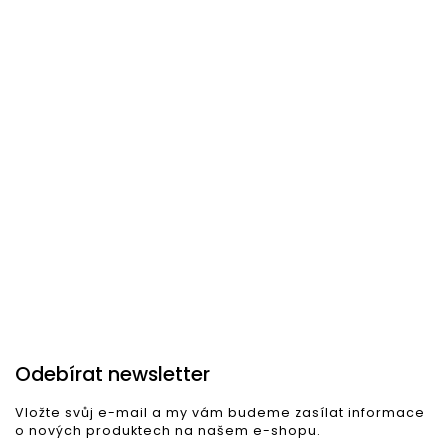
Skladem
(2 ks)
Skladem u dodavatele
D
á
Stolní lampa IBIZA světlá
Zahradní stolní LED lampa
S
ETNA 38 cm zlatá
m
1 242 Kč
1 055 Kč
1
Do košíku
Do košíku
Odebírat newsletter
Vložte svůj e-mail a my vám budeme zasílat informace
o nových produktech na našem e-shopu.