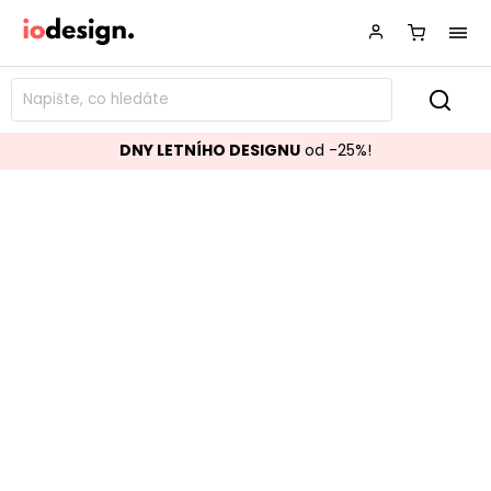
DNY LETNÍHO DESIGNU
od -25%!
Stolní lampa LUNAR přírodní
Značka:
BePureHome
Kód:
801089-N
Populární