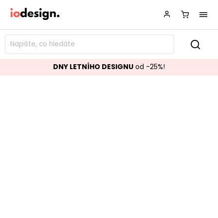
DNY LETNÍHO DESIGNU
od -25%!
Stojanový věšák CONFETTI černá
Značka:
ROWICO
Kód:
103636
TOP akce
Populární