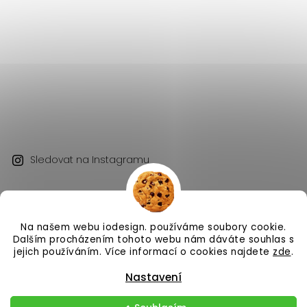
Sledovat na Instagramu
Na našem webu iodesign. používáme soubory cookie.
Dalším procházením tohoto webu nám dáváte souhlas s
jejich používáním. Více informací o cookies najdete
zde
.
Copyright 2026
iodesign.
. Všechna práva vyhrazena.
Nastavení
Vytvořil
Shoptet
| Design
Shoptak.cz