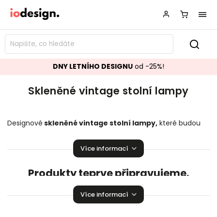
DNY LETNÍHO DESIGNU
od -25%!
Skleněné vintage stolní lampy
Designové
skleněné vintage stolní lampy,
které budou
ozdobou vašeho interiéru! Krásné
stolní lampy
pozvednou
úroveň Vaší domácnosti.
Více informací
Produkty teprve připravujeme.
Můžete se ale podívat na ostatní kategorie.
Více informací