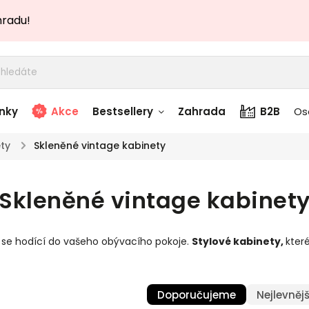
hradu!
nky
Akce
Bestsellery
Zahrada
B2B
Os
ty
/
Skleněné vintage kabinety
adem
Stolky skladem
Skleněné vintage kabinet
story
Zahradní nábytek
skladem
 se hodící do vašeho obývacího pokoje.
Stylové kabinety
,
kter
Textílie skladem
 skladem
Doporučujeme
Nejlevnějš