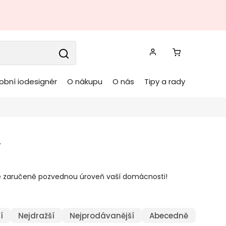
obní iodesignér
O nákupu
O nás
Tipy a rady
y
é zaručeně pozvednou úroveň vaší domácnosti!
í
Nejdražší
Nejprodávanější
Abecedně