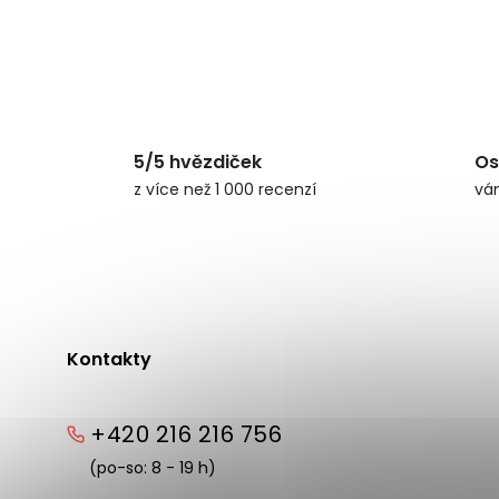
5/5 hvězdiček
Os
z více než 1 000 recenzí
vá
Kontakty
+420 216 216 756
(po-so: 8 - 19 h)