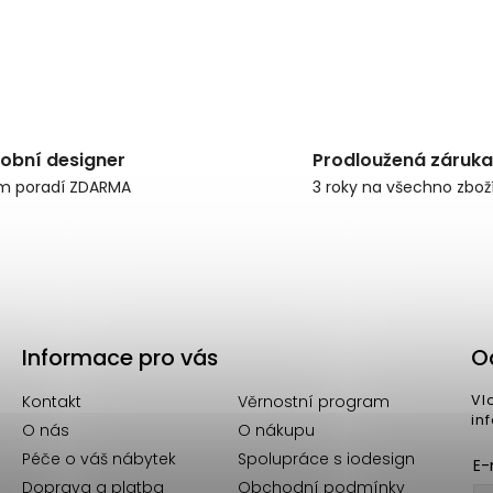
obní designer
Prodloužená záruka
m poradí ZDARMA
3 roky na všechno zbož
Informace pro vás
O
Kontakt
Věrnostní program
Vl
in
O nás
O nákupu
Péče o váš nábytek
Spolupráce s iodesign
E-
Doprava a platba
Obchodní podmínky