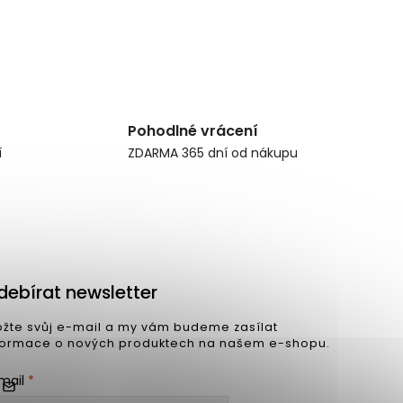
Pohodlné vrácení
í
ZDARMA 365 dní od nákupu
debírat newsletter
ožte svůj e-mail a my vám budeme zasílat
formace o nových produktech na našem e-shopu.
mail