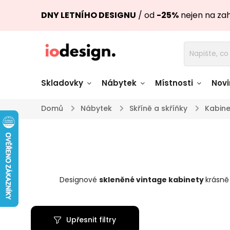
DNY LETNÍHO DESIGNU
/ od
-25%
nejen na za
Skladovky
Nábytek
Místnosti
Novi
Domů
/
Nábytek
/
Skříně a skříňky
/
Kabine
Židle skladem
Stoly skl
Pohovky a křesla
Úložné pro
skladem
skladem
Designové
skleněné vintage kabinety
krásně
Doplňky a
Světla skladem
dekorace
Upřesnit filtry
Nádobí skladem