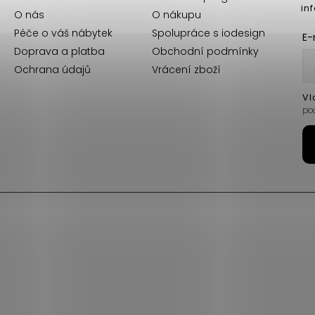
in
O nás
O nákupu
Péče o váš nábytek
Spolupráce s iodesign
E-
Doprava a platba
Obchodní podmínky
Ochrana údajů
Vrácení zboží
Vl
po