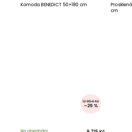
Komoda BENEDICT 50×180 cm
Prosklen
cm
12 954 Kč
–25 %
Na objednání
9 715 Kč