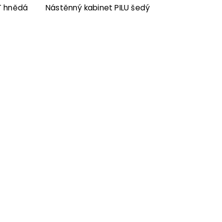
T hnědá
Nástěnný kabinet PILU šedý