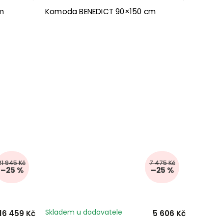
m
Komoda BENEDICT 90×150 cm
21 945 Kč
7 475 Kč
–25 %
–25 %
Skladem u dodavatele
16 459 Kč
5 606 Kč