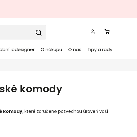
obní iodesignér
O nákupu
O nás
Tipy a rady
ňské komody
é komody
,
které zaručeně pozvednou úroveň vaší