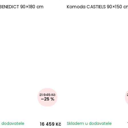
ENEDICT 90×180 cm
Komoda CASTIELS 90×150 c
21 945 Kč
–25 %
 dodavatele
Skladem u dodavatele
16 459 Kč