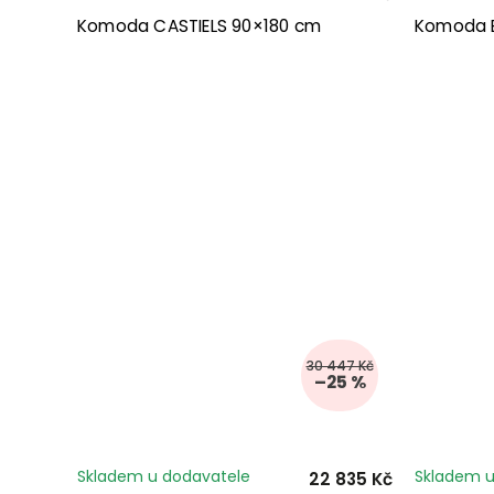
Komoda CASTIELS 90×180 cm
Komoda B
30 447 Kč
–25 %
Skladem u dodavatele
Skladem u
22 835 Kč