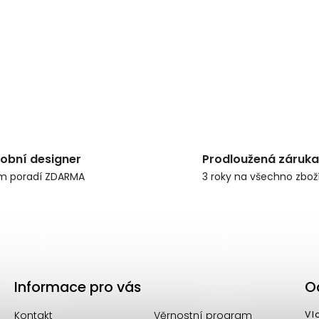
obní designer
Prodloužená záruka
m poradí ZDARMA
3 roky na všechno zbož
Informace pro vás
O
Kontakt
Věrnostní program
Vl