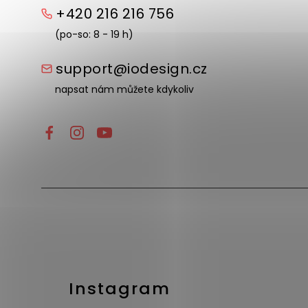
+420 216 216 756
(po-so: 8 - 19 h)
support@iodesign.cz
napsat nám můžete kdykoliv
Instagram