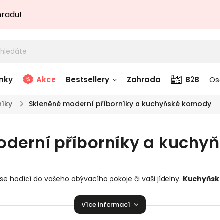
hradu!
nky
Akce
Bestsellery
Zahrada
B2B
Os
níky
/
Skleněné moderní příborníky a kuchyňské komody
adem
Stolky skladem
oderní příborníky a kuchy
story
Zahradní nábytek
skladem
Textílie skladem
se hodící do vašeho obývacího pokoje či vaši jídelny.
Kuchyňsk
 skladem
domácnosti!
Více informací