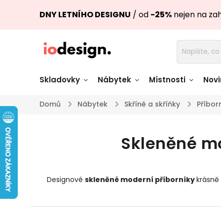
DNY LETNÍHO DESIGNU
/ od
-25%
nejen na za
Skladovky
Nábytek
Místnosti
Novi
Domů
/
Nábytek
/
Skříně a skříňky
/
Příbor
Židle skladem
Stoly skl
Skleněné m
Pohovky a křesla
Úložné pro
skladem
skladem
Doplňky a
Světla skladem
Designové
skleněné moderní příborníky
krásně 
dekorace
Nádobí skladem