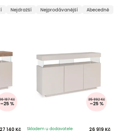
í
Nejdražší
Nejprodávanější
Abecedně
36 187 Kč
35 892 Kč
–25 %
–25 %
Skladem u dodavatele
27 140 Kč
26 919 Kč