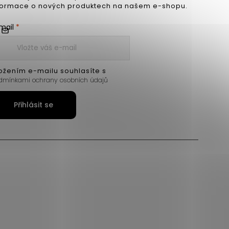
formace o nových produktech na našem e-shopu.
mail
ožením e-mailu souhlasíte s
dmínkami ochrany osobních údajů
Přihlásit se