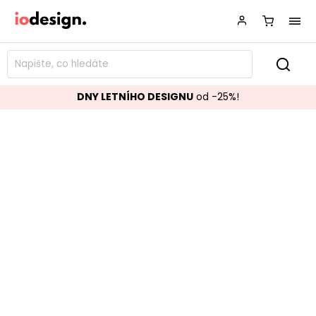
DNY LETNÍHO DESIGNU
od -25%!
Barová židle SIENNA černá
Značka:
BIZZOTTO
Kód:
0743742
TOP akce
Skladem
Populární