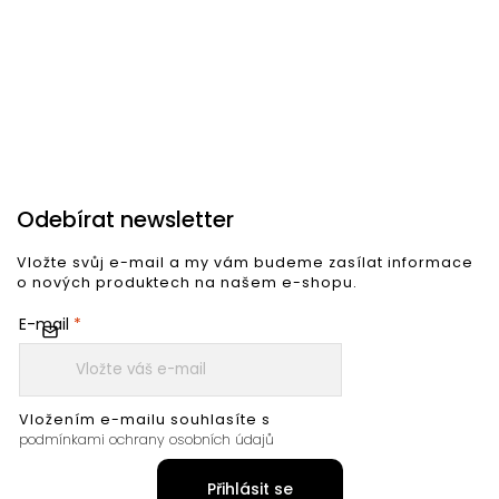
2 876 Kč
2 876 Kč
3
Do košíku
Do košíku
Odebírat newsletter
Vložte svůj e-mail a my vám budeme zasílat informace
o nových produktech na našem e-shopu.
E-mail
Vložením e-mailu souhlasíte s
podmínkami ochrany osobních údajů
Přihlásit se