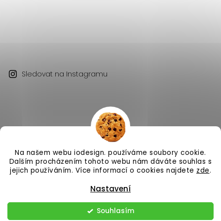
Sledovat na Instagramu
Na našem webu iodesign. používáme soubory cookie.
Copyright 2026
iodesign.
. Všechna práva vyhrazena.
Dalším procházením tohoto webu nám dáváte souhlas s
Vytvořil
Shoptet
| Design
Shoptak.cz
jejich používáním. Více informací o cookies najdete
zde
.
Nastavení
Souhlasím
Odstoupit od smlouvy