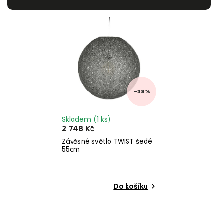
Nejdražší
Nejprodávanější
Abecedně
–39 %
Skladem
(1 ks)
2 748 Kč
Závěsné světlo TWIST šedé
55cm
Do košíku