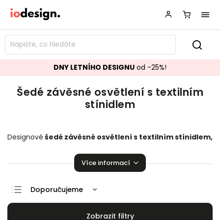
DNY LETNÍHO DESIGNU
od -25%!
Šedé závěsné osvětlení s textilním
stínidlem
Designové
šedé závěsné osvětlení s textilním stínidlem,
které bude ozdobou vašeho interiéru!
Závěsné
osvětlení
pozvedající úroveň Vaší domácnosti.
Více informací
Doporučujeme
Nejlevnější