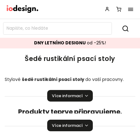
DNY LETNÍHO DESIGNU
od -25%!
Šedé rustikální psací stoly
Stylové
šedé rustikální
psací stoly
do vaší pracovny.
Mnoho skvělých kousků jako stvořených pro práci!
Více informací
Produkty teprve připravujeme.
Můžete se ale podívat na ostatní kategorie.
Více informací