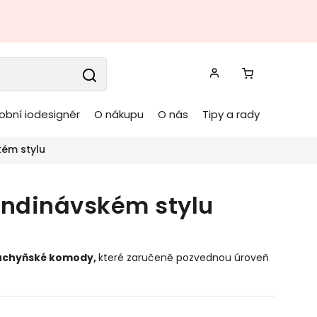
obní iodesignér
O nákupu
O nás
Tipy a rady
kém stylu
andinávském stylu
uchyňské komody
,
které zaručeně pozvednou úroveň