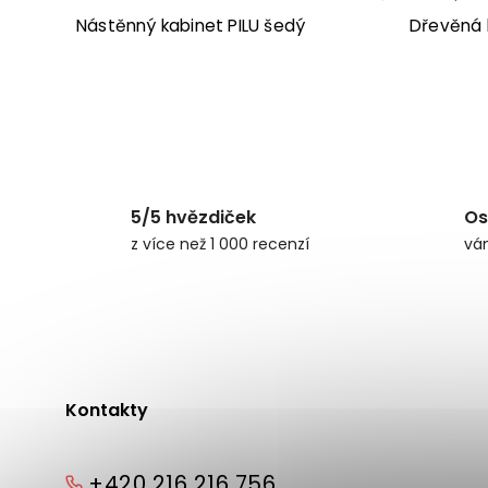
Nástěnný kabinet PILU šedý
Dřevěná
5/5 hvězdiček
Os
z více než 1 000 recenzí
vá
Kontakty
+420 216 216 756