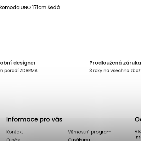
 komoda UNO 171cm šedá
obní designer
Prodloužená záruka
m poradí ZDARMA
3 roky na všechno zbož
Informace pro vás
O
Kontakt
Věrnostní program
Vl
in
O nás
O nákupu