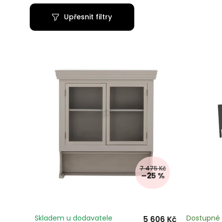
Upřesnit filtry
7 475 Kč
–25 %
Skladem u dodavatele
Dostupné 
5 606 Kč