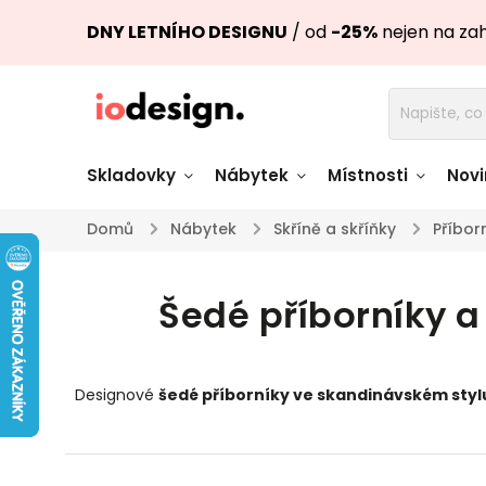
DNY LETNÍHO DESIGNU
/ od
-25%
nejen na za
Skladovky
Nábytek
Místnosti
Novi
Domů
/
Nábytek
/
Skříně a skříňky
/
Příbor
Židle skladem
Stoly skl
Šedé příborníky 
Pohovky a křesla
Úložné pro
skladem
skladem
Doplňky a
Světla skladem
Designové
šedé příborníky ve skandinávském sty
dekorace
Nádobí skladem