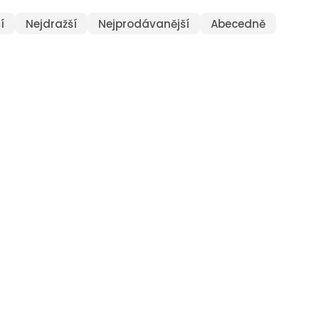
í
Nejdražší
Nejprodávanější
Abecedně