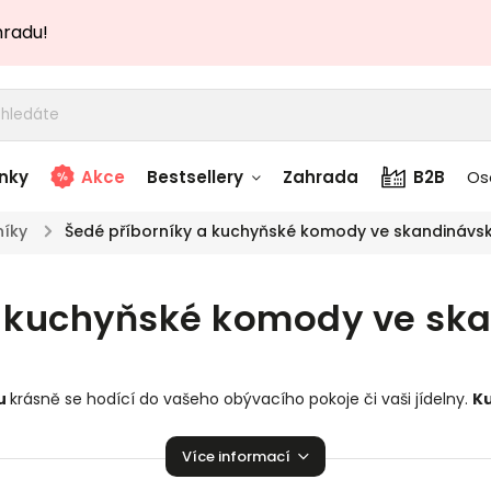
hradu!
nky
Akce
Bestsellery
Zahrada
B2B
Os
níky
/
Šedé příborníky a kuchyňské komody ve skandinávs
adem
Stolky skladem
a kuchyňské komody ve sk
story
Zahradní nábytek
skladem
Textílie skladem
lu
krásně se hodící do vašeho obývacího pokoje či vaši jídelny.
K
 skladem
vaší domácnosti!
Více informací