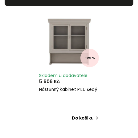
Nejdražší
Nejprodávanější
Abecedně
–25 %
Skladem u dodavatele
5 606 Kč
Nástěnný kabinet PILU šedý
Do košíku