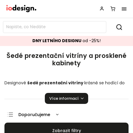
DNY LETNÍHO DESIGNU
od -25%!
Šedé prezentační vitríny a prosklené
kabinety
Designové
šedé prezentační vitríny
krásně se hodící do
vašeho obývacího pokoje.
Prosklené kabinety
,
které
zaručeně pozvednou úroveň vaší domácnosti!
Více informací
Doporučujeme
Nejlevnější