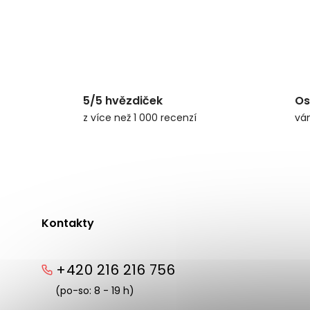
5/5 hvězdiček
Os
z více než 1 000 recenzí
vá
Kontakty
+420 216 216 756
(po-so: 8 - 19 h)