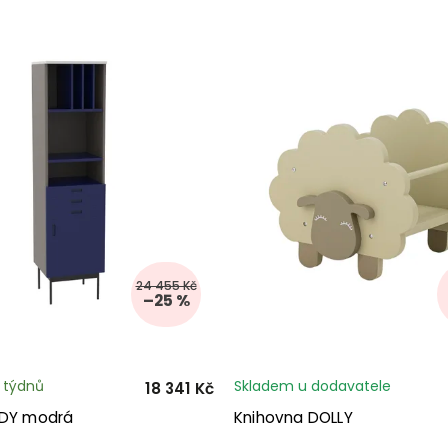
24 455 Kč
–25 %
3 týdnů
Skladem u dodavatele
18 341 Kč
UDY modrá
Knihovna DOLLY