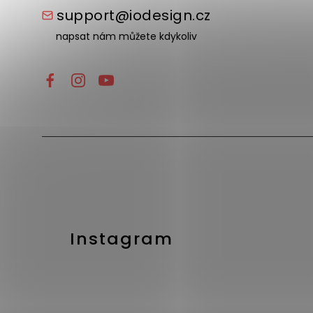
support@iodesign.cz
napsat nám můžete kdykoliv
Instagram