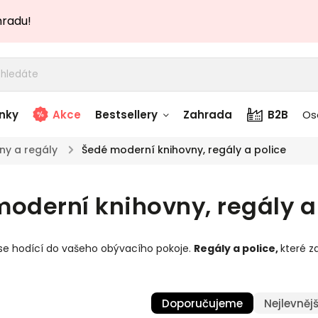
hradu!
nky
Akce
Bestsellery
Zahrada
B2B
Os
ny a regály
/
Šedé moderní knihovny, regály a police
adem
Stolky skladem
oderní knihovny, regály a
story
Zahradní nábytek
skladem
se hodící do vašeho obývacího pokoje.
Regály a police
,
které 
Textílie skladem
 skladem
Doporučujeme
Nejlevnějš