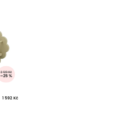
2 123 Kč
–25 %
1 592 Kč