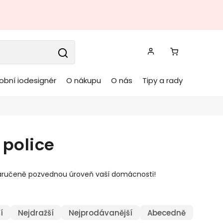
obní iodesignér
O nákupu
O nás
Tipy a rady
 police
zaručeně pozvednou úroveň vaší domácnosti!
í
Nejdražší
Nejprodávanější
Abecedně