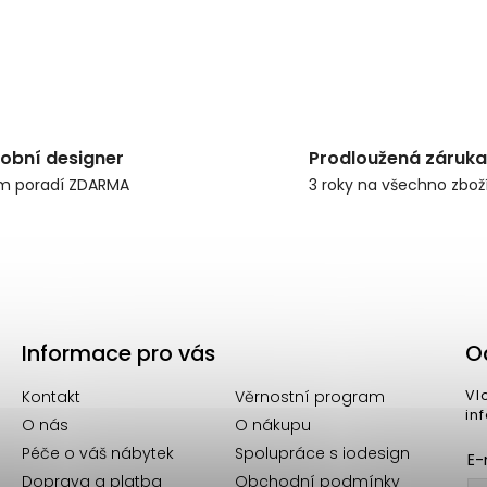
obní designer
Prodloužená záruka
m poradí ZDARMA
3 roky na všechno zbož
Informace pro vás
O
Kontakt
Věrnostní program
Vl
in
O nás
O nákupu
Péče o váš nábytek
Spolupráce s iodesign
E-
Doprava a platba
Obchodní podmínky