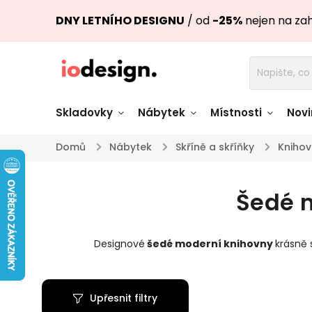
DNY LETNÍHO DESIGNU
/ od
-25%
nejen na za
Skladovky
Nábytek
Místnosti
Novi
Domů
/
Nábytek
/
Skříně a skříňky
/
Knihov
Židle skladem
Stoly skl
Šedé m
Pohovky a křesla
Úložné pro
skladem
skladem
Designové
šedé moderní knihovny
krásně 
Doplňky a
Světla skladem
dekorace
Upřesnit filtry
Nádobí skladem