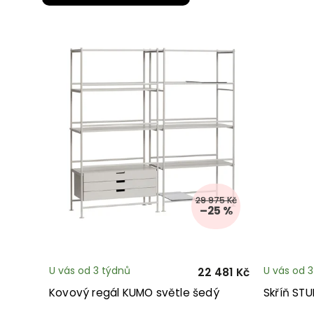
29 975 Kč
–25 %
U vás od 3 týdnů
U vás od 
22 481 Kč
Kovový regál KUMO světle šedý
Skříň ST