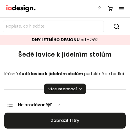
DNY LETNÍHO DESIGNU
od -25%!
Šedé lavice k jídelním stolům
Krásné
šedé lavice k jídelním stolům
perfektně se hodící
do vaší domácnosti. Na výběr je zde z několika kusů. Je
radost na nich sedět!
Více informací
Nejprodávanější
Doporučujeme
Nejlevnější