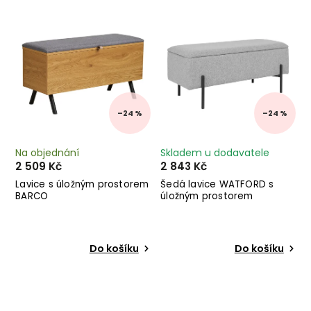
Nejdražší
Abecedně
–24 %
–24 %
Na objednání
Skladem u dodavatele
2 509 Kč
2 843 Kč
Lavice s úložným prostorem
Šedá lavice WATFORD s
BARCO
úložným prostorem
Do košíku
Do košíku