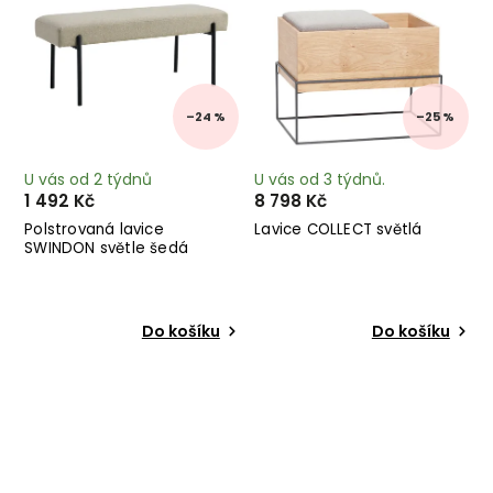
–24 %
–25 %
U vás od 2 týdnů
U vás od 3 týdnů.
1 492 Kč
8 798 Kč
Polstrovaná lavice
Lavice COLLECT světlá
SWINDON světle šedá
Do košíku
Do košíku