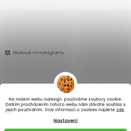
Sledovat na Instagramu
Na našem webu iodesign. používáme soubory cookie.
Copyright 2026
iodesign.
. Všechna práva vyhrazena.
Dalším procházením tohoto webu nám dáváte souhlas s
Vytvořil
Shoptet
| Design
Shoptak.cz
jejich používáním. Více informací o cookies najdete
zde
.
Nastavení