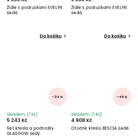
Židle s područkami EVELYN
Židle s područkami EVELYN
šedá
šedá
Do košíku
Do košíku
–24 %
–49 %
Skladem
(1 ks)
Skladem
(1 ks)
5 243 Kč
4 908 Kč
Set křesla a podnožky
Otočné křeslo BESCIA šedé
GLASGOW šedý