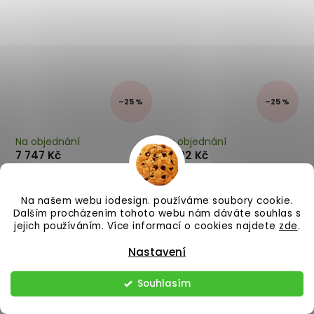
–25 %
–25 %
Na objednání
Na objednání
7 747 Kč
8 392 Kč
Křeslo CHILL ZONE
Křeslo TOD šedé bouclé
mushroom
Na našem webu iodesign. používáme soubory cookie.
Dalším procházením tohoto webu nám dáváte souhlas s
jejich používáním. Více informací o cookies najdete
zde
.
Do košíku
Do košíku
Nastavení
Souhlasím