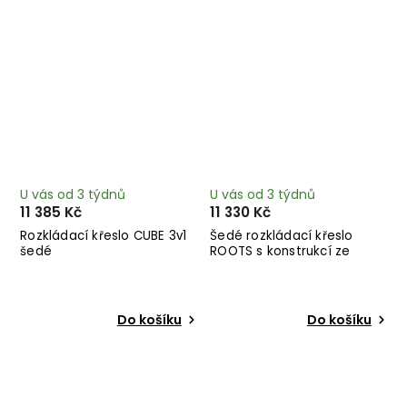
U vás od 3 týdnů
U vás od 3 týdnů
11 385 Kč
11 330 Kč
Rozkládací křeslo CUBE 3v1
Šedé rozkládací křeslo
šedé
ROOTS s konstrukcí ze
světlého dřeva
Do košíku
Do košíku