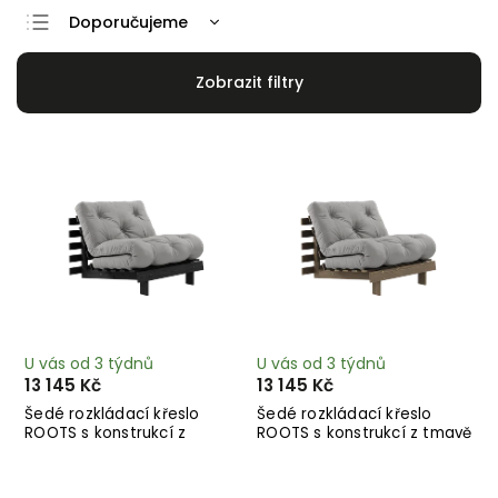
Doporučujeme
Nejlevnější
Nejdražší
Nejprodávanější
Abecedně
U vás od 3 týdnů
U vás od 3 týdnů
13 145 Kč
13 145 Kč
Šedé rozkládací křeslo
Šedé rozkládací křeslo
ROOTS s konstrukcí z
ROOTS s konstrukcí z tmavě
černého dřeva
hnědého dřeva