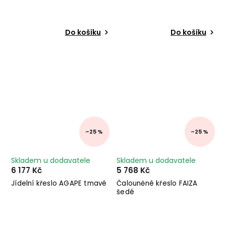
Do košíku
Do košíku
–25 %
–25 %
Skladem u dodavatele
Skladem u dodavatele
6 177 Kč
5 768 Kč
Jídelní křeslo AGAPE tmavé
Čalouněné křeslo FAIZA
šedé