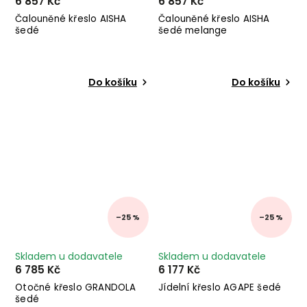
6 857 Kč
6 857 Kč
Čalouněné křeslo AISHA
Čalouněné křeslo AISHA
šedé
šedé melange
Do košíku
Do košíku
–25 %
–25 %
Skladem u dodavatele
Skladem u dodavatele
6 785 Kč
6 177 Kč
Otočné křeslo GRANDOLA
Jídelní křeslo AGAPE šedé
šedé