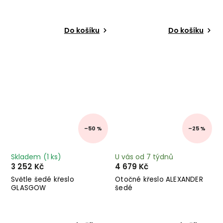
Do košíku
Do košíku
–50 %
–25 %
Skladem
(1 ks)
U vás od 7 týdnů
3 252 Kč
4 679 Kč
Světle šedé křeslo
Otočné křeslo ALEXANDER
GLASGOW
šedé