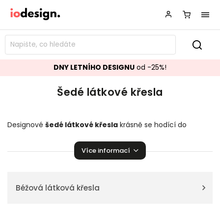
DNY LETNÍHO DESIGNU
od -25%!
Šedé látkové křesla
Designové
šedé látkové křesla
krásně se hodící do
vašeho obývacího pokoje.
Křesla
přímo stvořené k relaxaci!
Více informací
Béžová látková křesla