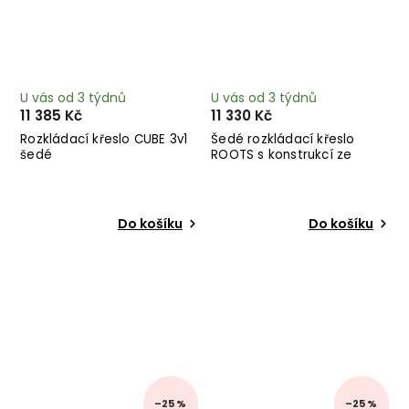
U vás od 3 týdnů
U vás od 3 týdnů
11 385 Kč
11 330 Kč
Rozkládací křeslo CUBE 3v1
Šedé rozkládací křeslo
šedé
ROOTS s konstrukcí ze
světlého dřeva
Do košíku
Do košíku
–25 %
–25 %