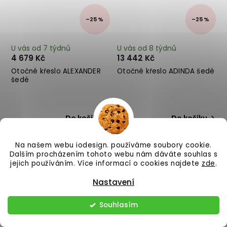
–25 %
–25 %
U vás od 7 týdnů
U vás od 8 týdnů
4 679 Kč
13 442 Kč
Otočné křeslo ALEXANDER
Otočné křeslo ADINDA šedé
šedé
Do košíku
Do košíku
Na našem webu iodesign. používáme soubory cookie.
Dalším procházením tohoto webu nám dáváte souhlas s
jejich používáním. Více informací o cookies najdete
zde
.
Nastavení
Souhlasím
–25 %
–25 %