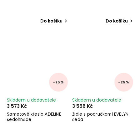
Do košíku
Do košíku
–25 %
–25 %
Skladem u dodavatele
Skladem u dodavatele
3 573 Kč
3 556 Kč
Sametové křeslo ADELINE
Židle s područkami EVELYN
šedohnědé
šedá