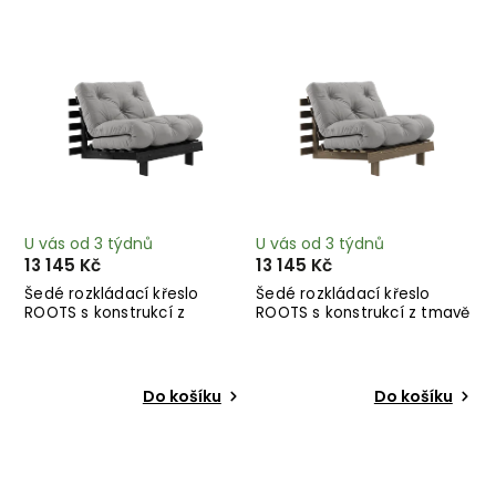
Nejprodávanější
Abecedně
U vás od 3 týdnů
U vás od 3 týdnů
13 145 Kč
13 145 Kč
Šedé rozkládací křeslo
Šedé rozkládací křeslo
ROOTS s konstrukcí z
ROOTS s konstrukcí z tmavě
černého dřeva
hnědého dřeva
Do košíku
Do košíku