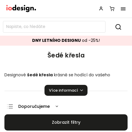
DNY LETNÍHO DESIGNU
od -25%!
Šedé křesla
Designové
šedé křesla
krásně se hodící do vašeho
obývacího pokoje.
Křesla
přímo stvořené k relaxaci!
Více informací
Doporučujeme
Nejlevnější
Nejdražší