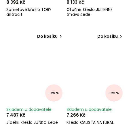
8 392 Kč
8 133 Kč
Sametové křeslo TOBY
Otočné křeslo JULIENNE
antracit
tmavě šedé
Do košíku
Do košíku
–25 %
–25 %
Skladem u dodavatele
Skladem u dodavatele
7 487 Kč
7 266 Kč
Jídelní křeslo JUNKO šedé
Křeslo CALISTA NATURAL