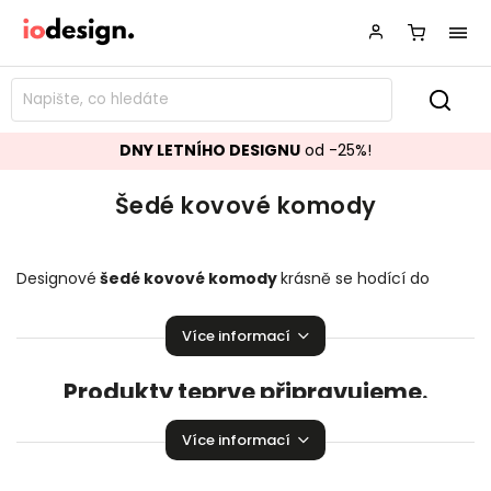
DNY LETNÍHO DESIGNU
od -25%!
Šedé kovové komody
Designové
šedé kovové komody
krásně se hodící do
vašeho obývacího pokoje. Stylové
ko
mody
,
které zaručeně
rozzáří vaší domácnosti!
Více informací
Produkty teprve připravujeme.
Můžete se ale podívat na ostatní kategorie.
Více informací