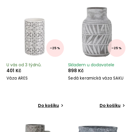
Nejprodávanější
Abecedně
–25 %
–25 %
U vás od 3 týdnů.
Skladem u dodavatele
401 Kč
898 Kč
Váza ARES
Šedá keramická váza SAKU
Do košíku
Do košíku