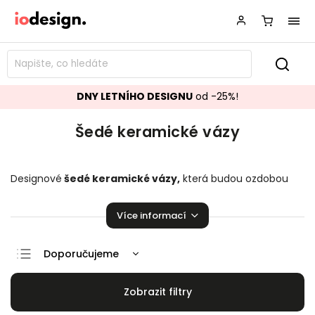
DNY LETNÍHO DESIGNU
od -25%!
Šedé keramické vázy
Designové
šedé keramické vázy
,
která budou ozdobou
vašeho interiéru! Krásné
šedé keramické vázy
jsou
ideálním doplňkem do Vaší domácnosti.
Více informací
Doporučujeme
Nejlevnější
Nejdražší