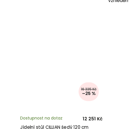
vzhledem
16 335 Kč
–25 %
Dostupnost na dotaz
12 251 Kč
Jídelní stůl CILLIAN šedý 120 cm