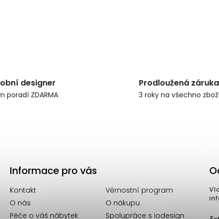
obní designer
Prodloužená záruka
m poradí ZDARMA
3 roky na všechno zbož
Informace pro vás
O
Kontakt
Věrnostní program
Vl
in
O nás
O nákupu
Péče o váš nábytek
Spolupráce s iodesign
E-