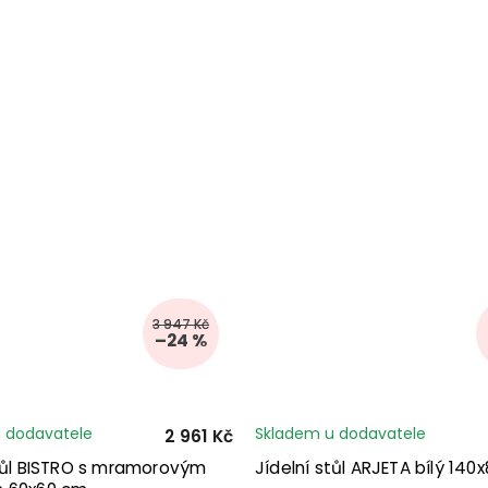
3 947 Kč
–24 %
 dodavatele
Skladem u dodavatele
2 961 Kč
stůl BISTRO s mramorovým
Jídelní stůl ARJETA bílý 140