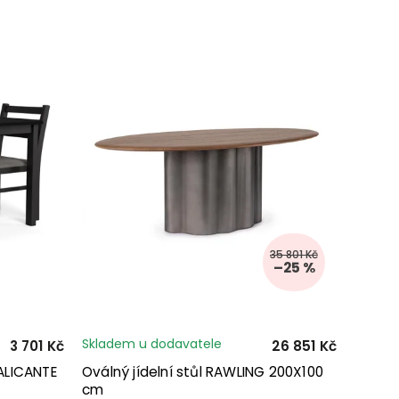
35 801 Kč
–25 %
Skladem u dodavatele
3 701 Kč
26 851 Kč
 ALICANTE
Oválný jídelní stůl RAWLING 200X100
cm