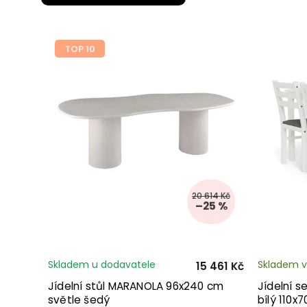
TOP 10
20 614 Kč
–25 %
Skladem u dodavatele
Skladem v
15 461 Kč
Jídelní stůl MARANOLA 96x240 cm
Jídelní se
světle šedý
bílý 110x