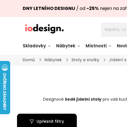
DNY LETNÍHO DESIGNU
/ od
-25%
nejen na za
Skladovky
Nábytek
Místnosti
Novi
Domů
/
Nábytek
/
Stoly a stolky
/
Jídelní s
Židle skladem
Stoly skl
Pohovky a křesla
Úložné pro
skladem
skladem
Designové
šedé jídelní stoly
pro vaši kuc
Doplňky a
Světla skladem
dekorace
Upřesnit filtry
Nádobí skladem