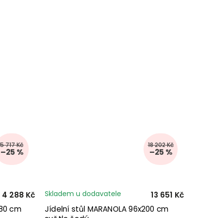
5 717 Kč
18 202 Kč
–25 %
–25 %
Skladem u dodavatele
4 288 Kč
13 651 Kč
x80 cm
Jídelní stůl MARANOLA 96x200 cm