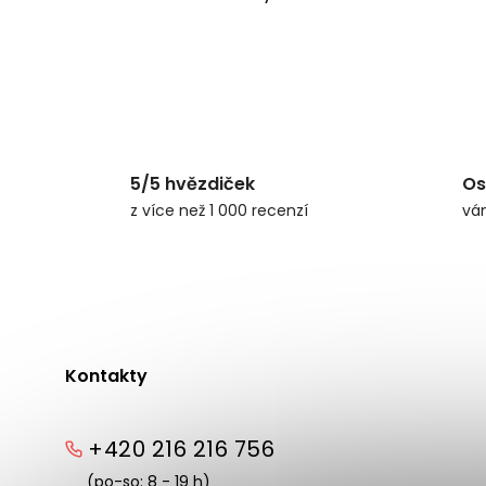
5/5 hvězdiček
Os
z více než 1 000 recenzí
vá
Kontakty
+420 216 216 756
(po-so: 8 - 19 h)