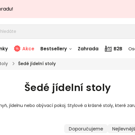
hradu!
nky
Akce
Bestsellery
Zahrada
B2B
Os
toly
/
Šedé jídelní stoly
adem
Stolky skladem
Šedé jídelní stoly
story
Zahradní nábytek
skladem
hyň, jídelnu nebo obývací pokoj. Stylové a krásné stoly, které
Textílie skladem
 skladem
Doporučujeme
Nejlevnějš