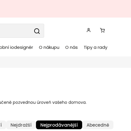
obní iodesignér
O nákupu
O nás
Tipy a rady
 zaručeně pozvednou úroveň vašeho domova.
í
Nejdražší
Nejprodávanější
Abecedně