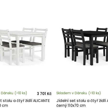
 Dánsku
(>10 ks)
Skladem v Dánsku
(>10 ks)
3 701 Kč
t stolu a čtyř židlí ALICANTE
Jídelní set stolu a čtyř židlí
70 cm
černý 110x70 cm