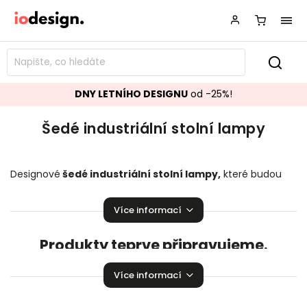
DNY LETNÍHO DESIGNU
od -25%!
Šedé industriální stolní lampy
Designové
šedé industriální stolní lampy,
které budou
ozdobou vašeho interiéru! Krásné
stolní lampy
pozvednou
úroveň Vaší domácnosti.
Více informací
Produkty teprve připravujeme.
Můžete se ale podívat na ostatní kategorie.
Více informací