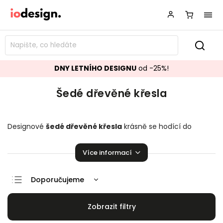
DNY LETNÍHO DESIGNU
od -25%!
Šedé dřevěné křesla
Designové
šedé dřevěné křesla
krásně se hodící do
vašeho obývacího pokoje.
Křesla
přímo stvořené k relaxaci!
Více informací
Doporučujeme
Nejlevnější
Nejdražší