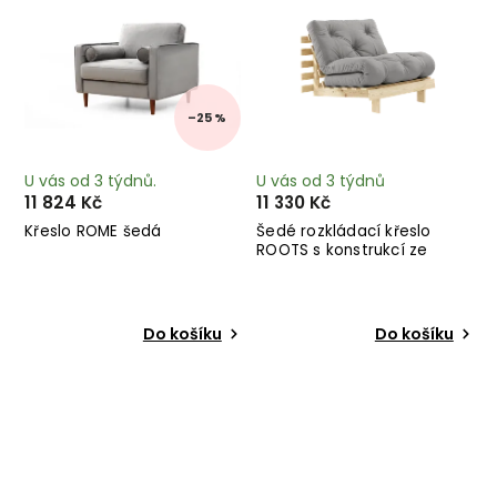
–25 %
U vás od 3 týdnů.
U vás od 3 týdnů
11 824 Kč
11 330 Kč
Křeslo ROME šedá
Šedé rozkládací křeslo
ROOTS s konstrukcí ze
světlého dřeva
Do košíku
Do košíku