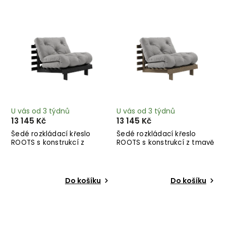
Nejprodávanější
Abecedně
U vás od 3 týdnů
U vás od 3 týdnů
13 145 Kč
13 145 Kč
Šedé rozkládací křeslo
Šedé rozkládací křeslo
ROOTS s konstrukcí z
ROOTS s konstrukcí z tmavě
černého dřeva
hnědého dřeva
Do košíku
Do košíku