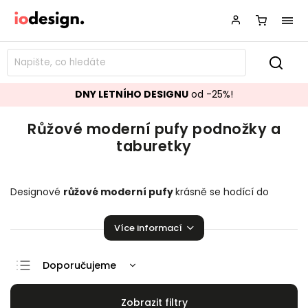
DNY LETNÍHO DESIGNU
od -25%!
Růžové moderní pufy podnožky a
taburetky
Designové
růžové moderní
pufy
krásně se hodící do
vašeho obývacího pokoje.
Podnožky a taburetky
k vaší
sedací soupravě přímo stvořené k relaxaci!
Více informací
Doporučujeme
Nejlevnější