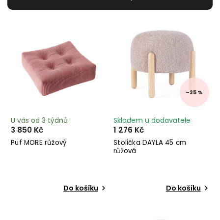
Nejdražší
Nejprodávanější
Abecedně
–25 %
U vás od 3 týdnů
Skladem u dodavatele
3 850 Kč
1 276 Kč
Puf MORE růžový
Stolička DAYLA 45 cm
růžová
Do košíku
Do košíku