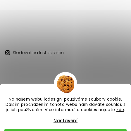
Sledovat na Instagramu
Na našem webu iodesign. používáme soubory cookie.
Copyright 2026
iodesign.
. Všechna práva vyhrazena.
Dalším procházením tohoto webu nám dáváte souhlas s
Vytvořil
Shoptet
| Design
Shoptak.cz
jejich používáním. Více informací o cookies najdete
zde
.
Nastavení