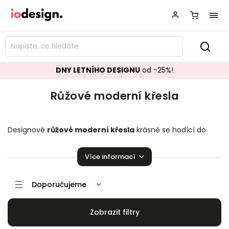
DNY LETNÍHO DESIGNU
od -25%!
Růžové moderní křesla
Designové
růžové moderní křesla
krásně se hodící do
vašeho obývacího pokoje.
Křesla
přímo stvořené k relaxaci!
Více informací
Doporučujeme
Nejlevnější
Nejdražší