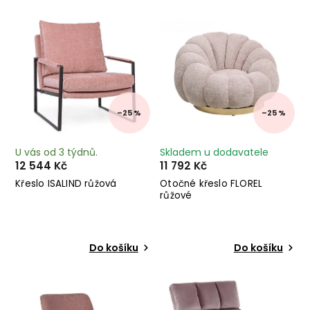
Nejprodávanější
Abecedně
–25 %
–25 %
U vás od 3 týdnů.
Skladem u dodavatele
12 544 Kč
11 792 Kč
Křeslo ISALIND růžová
Otočné křeslo FLOREL
růžové
Do košíku
Do košíku