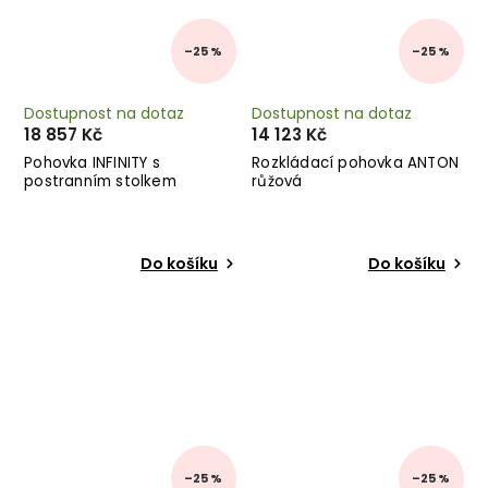
–25 %
–25 %
Dostupnost na dotaz
Dostupnost na dotaz
18 857 Kč
14 123 Kč
Pohovka INFINITY s
Rozkládací pohovka ANTON
postranním stolkem
růžová
lososová
Do košíku
Do košíku
–25 %
–25 %