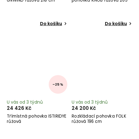
UNWIND růžová 218 cm
pohovka KNOB růžová 205
cm
Do košíku
Do košíku
–25 %
U vás od 3 týdnů
U vás od 3 týdnů
24 426 Kč
24 200 Kč
Třímístná pohovka ISTIRIDYE
Rozkládací pohovka FOLK
růžová
růžová 196 cm