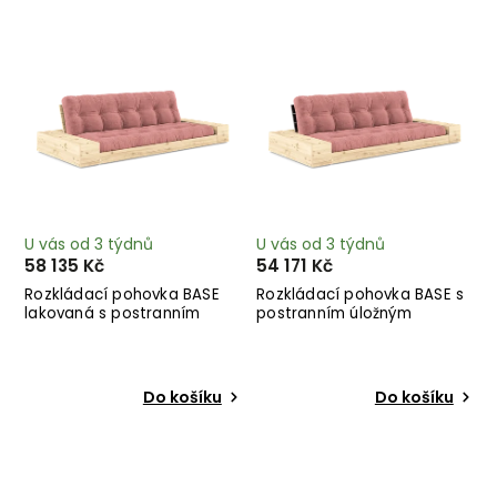
Nejprodávanější
Abecedně
U vás od 3 týdnů
U vás od 3 týdnů
58 135 Kč
54 171 Kč
Rozkládací pohovka BASE
Rozkládací pohovka BASE s
lakovaná s postranním
postranním úložným
úložným prostorem růžová
prostorem růžová 244 cm
244 cm
Do košíku
Do košíku