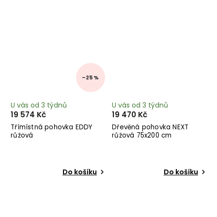
–25 %
U vás od 3 týdnů
U vás od 3 týdnů
19 574 Kč
19 470 Kč
Třímístná pohovka EDDY
Dřevěná pohovka NEXT
růžová
růžová 75x200 cm
Do košíku
Do košíku