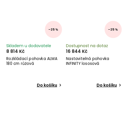
–25 %
–25 %
Skladem u dodavatele
Dostupnost na dotaz
8 814 Kč
16 844 Kč
Rozkládací pohovka ALMA
Nastavitelná pohovka
180 cm růžová
INFINITY lososová
Do košíku
Do košíku