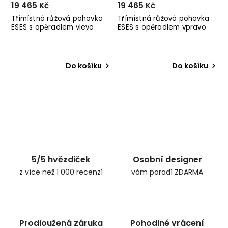
19 465 Kč
19 465 Kč
Třímístná růžová pohovka
Třímístná růžová pohovka
ESES s opěradlem vlevo
ESES s opěradlem vpravo
Do košíku
Do košíku
5/5 hvězdiček
Osobní designer
z více než 1 000 recenzí
vám poradí ZDARMA
Prodloužená záruka
Pohodlné vrácení