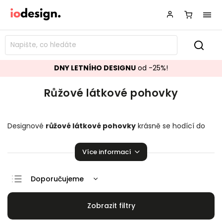
DNY LETNÍHO DESIGNU
od -25%!
Růžové látkové pohovky
Designové
růžové látkové pohovky
krásně se hodící do
vašeho obývacího pokoje! Sedací soupravy, které zaručeně
pozvednou úroveň vašeho domova.
Více informací
Doporučujeme
Nejlevnější
Nejdražší