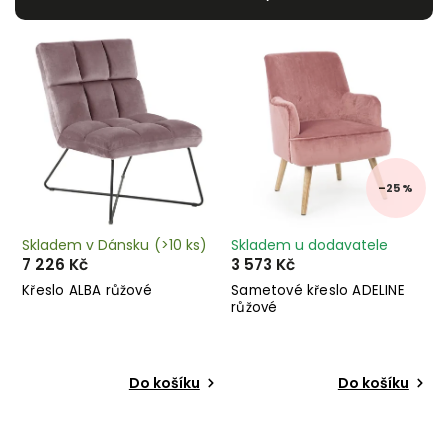
Nejdražší
Nejprodávanější
Abecedně
–25 %
Skladem v Dánsku
(>10 ks)
Skladem u dodavatele
7 226 Kč
3 573 Kč
Křeslo ALBA růžové
Sametové křeslo ADELINE
růžové
Do košíku
Do košíku