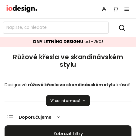
DNY LETNÍHO DESIGNU
od -25%!
Růžové křesla ve skandinávském
stylu
Designové
růžové křesla ve skandinávském stylu
krásně
se hodící do vašeho obývacího pokoje.
Křesla
přímo
stvořené k relaxaci!
Více informací
Doporučujeme
Nejlevnější