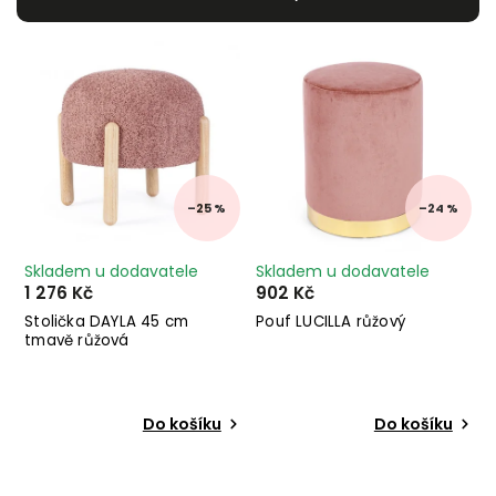
Nejdražší
Nejprodávanější
Abecedně
–25 %
–24 %
Skladem u dodavatele
Skladem u dodavatele
1 276 Kč
902 Kč
Stolička DAYLA 45 cm
Pouf LUCILLA růžový
tmavě růžová
Do košíku
Do košíku