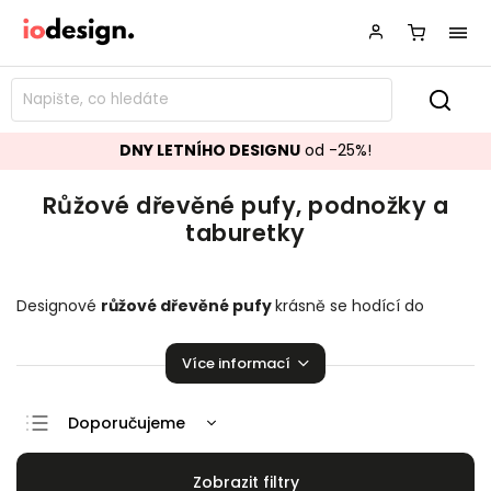
DNY LETNÍHO DESIGNU
od -25%!
Růžové dřevěné pufy, podnožky a
taburetky
Designové
růžové dřevěné
pufy
krásně se hodící do
vašeho obývacího pokoje.
Podnožky a taburetky
k vaší
sedací soupravě přímo stvořené k relaxaci!
Více informací
Doporučujeme
Nejlevnější